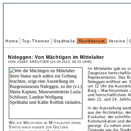
Home
Top-Themen
Stadtteile
Rundherum
Vereine
Nideggen: Von Mächtigen im Mittelalter
VON JOSEF KREUTZER [24.04.2013, 08.15 UHR]
Im Mittelalter gab es vi
Zeugnisse herrschaftli
Repräsentation. Das 
Nideggen eröffnet am S
um 12 Uhr die Ausstel
Burg – Machtsymbole u
und herrschaftlichem A
dem 12. und 14. Jahrhu
In der Ausstellung werd
aus der Architektur, d
Esskultur, der schriftli
Kommunikation und dem
Wie die Mächtigen im Mittelalter ihren
gezeigt. Zu sehen sind
Status nach außen zur Geltung
Originale wie die Stad