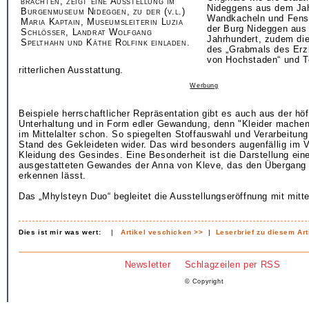
brachten, zeigt eine Ausstellung im
Nideggens aus dem Jah
Burgenmuseum Nideggen, zu der (v.l.)
Wandkacheln und Fens
Maria Kaptain, Museumsleiterin Luzia
der Burg Nideggen aus
Schlösser, Landrat Wolfgang
Jahrhundert, zudem die
Spelthahn und Käthe Rolfink einladen.
des „Grabmals des Erz
von Hochstaden“ und Te
ritterlichen Ausstattung.
Werbung
Beispiele herrschaftlicher Repräsentation gibt es auch aus der hö
Unterhaltung und in Form edler Gewandung, denn "Kleider machen
im Mittelalter schon. So spiegelten Stoffauswahl und Verarbeitung
Stand des Gekleideten wider. Das wird besonders augenfällig im V
Kleidung des Gesindes. Eine Besonderheit ist die Darstellung ein
ausgestatteten Gewandes der Anna von Kleve, das den Übergang i
erkennen lässt.
Das „Mhylsteyn Duo“ begleitet die Ausstellungseröffnung mit mittel
Dies ist mir was wert:
|
Artikel veschicken >>
|
Leserbrief zu diesem Art
Newsletter
Schlagzeilen per RSS
© Copyright