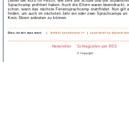
Lehrer der KGS Im Pesch, wie sehr die Schule und die Studentin
Sprachcamp profitiert haben. Auch die Eltern waren beeindruckt, 
schon, wann das nächste Feriensprachcamp stattfindet. Nun gilt 
finden, um auch im nächsten Jahr ein oder zwei Sprachcamps an
Kreis Düren anbieten zu können.
Dies ist mir was wert:
|
Artikel veschicken >>
|
Leserbrief zu diesem Art
Newsletter
Schlagzeilen per RSS
© Copyright