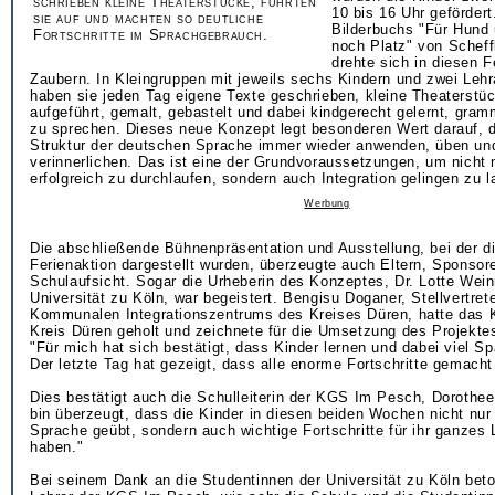
schrieben kleine Theaterstücke, führten
10 bis 16 Uhr geförder
sie auf und machten so deutliche
Bilderbuchs "Für Hund 
Fortschritte im Sprachgebrauch.
noch Platz" von Scheff
drehte sich in diesen F
Zaubern. In Kleingruppen mit jeweils sechs Kindern und zwei Leh
haben sie jeden Tag eigene Texte geschrieben, kleine Theaterstü
aufgeführt, gemalt, gebastelt und dabei kindgerecht gelernt, gramm
zu sprechen. Dieses neue Konzept legt besonderen Wert darauf, d
Struktur der deutschen Sprache immer wieder anwenden, üben un
verinnerlichen. Das ist eine der Grundvoraussetzungen, um nicht 
erfolgreich zu durchlaufen, sondern auch Integration gelingen zu l
Werbung
Die abschließende Bühnenpräsentation und Ausstellung, bei der d
Ferienaktion dargestellt wurden, überzeugte auch Eltern, Sponsor
Schulaufsicht. Sogar die Urheberin des Konzeptes, Dr. Lotte Wein
Universität zu Köln, war begeistert. Bengisu Doganer, Stellvertret
Kommunalen Integrationszentrums des Kreises Düren, hatte das 
Kreis Düren geholt und zeichnete für die Umsetzung des Projektes
"Für mich hat sich bestätigt, dass Kinder lernen und dabei viel 
Der letzte Tag hat gezeigt, dass alle enorme Fortschritte gemacht
Dies bestätigt auch die Schulleiterin der KGS Im Pesch, Dorothe
bin überzeugt, dass die Kinder in diesen beiden Wochen nicht nur
Sprache geübt, sondern auch wichtige Fortschritte für ihr ganze
haben."
Bei seinem Dank an die Studentinnen der Universität zu Köln beto