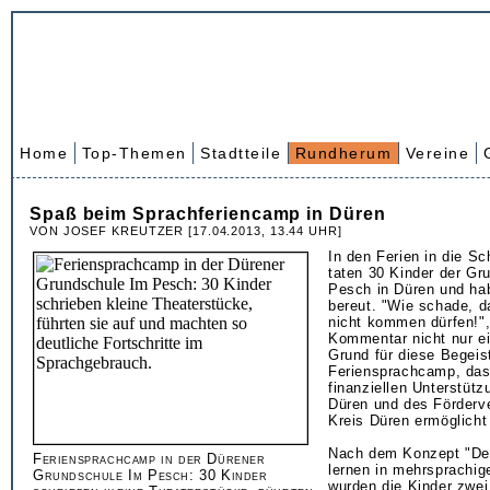
Home
Top-Themen
Stadtteile
Rundherum
Vereine
Spaß beim Sprachferiencamp in Düren
VON JOSEF KREUTZER [17.04.2013, 13.44 UHR]
In den Ferien in die S
taten 30 Kinder der Gr
Pesch in Düren und ha
bereut. "Wie schade, d
nicht kommen dürfen!",
Kommentar nicht nur e
Grund für diese Begeis
Feriensprachcamp, das
finanziellen Unterstüt
Düren und des Förderv
Kreis Düren ermöglicht
Nach dem Konzept "D
Feriensprachcamp in der Dürener
lernen in mehrsprachig
Grundschule Im Pesch: 30 Kinder
wurden die Kinder zwe