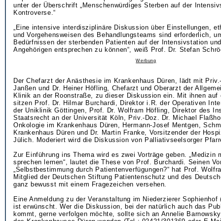
unter der Überschrift „Menschenwürdiges Sterben auf der Intensiv
Kontroverse.“
„Eine intensive interdisziplinäre Diskussion über Einstellungen, 
und Vorgehensweisen des Behandlungsteams sind erforderlich, u
Bedürfnissen der sterbenden Patienten auf der Intensivstation un
Angehörigen entsprechen zu können“, weiß Prof. Dr. Stefan Schrö
Werbung
Der Chefarzt der Anästhesie im Krankenhaus Düren, lädt mit Priv
Janßen und Dr. Heiner Höfling, Chefarzt und Oberarzt der Allgemei
Klinik an der Roonstraße, zu dieser Diskussion ein. Mit ihnen au
sitzen Prof. Dr. Hilmar Burchardi, Direktor i.R. der Operativen Int
der Uniklinik Göttingen, Prof. Dr. Wolfram Höfling, Direktor des Ins
Staatsrecht an der Universität Köln, Priv.-Doz. Dr. Michael Flaßh
Onkologie im Krankenhaus Düren, Hermann-Josef Mentgen, Schme
Krankenhaus Düren und Dr. Martin Franke, Vorsitzender der Hosp
Jülich. Moderiert wird die Diskussion von Palliativseelsorger Pfar
Zur Einführung ins Thema wird es zwei Vorträge geben. „Medizin 
sprechen lernen“, lautet die These von Prof. Burchardi. Seinen Vor
„Selbstbestimmung durch Patientenverfügungen?“ hat Prof. Wolfra
Mitglied der Deutschen Stiftung Patientenschutz und des Deutsch
ganz bewusst mit einem Fragezeichen versehen.
Eine Anmeldung zu der Veranstaltung im Niederzierer Sophienhof
ist erwünscht. Wer die Diskussion, bei der natürlich auch das Pu
kommt, gerne verfolgen möchte, sollte sich an Annelie Barnowsky