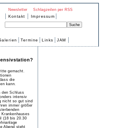
Newsletter
Schlagzeilen per RSS
Kontakt
Impressum
Galerien
Termine
Links
JAM
tensivstation?
ritte gemacht.
tionen
dass die
en kann.
n den Schluss
onders intensiv
 nicht so gut sind
ihren immer größer
sterbenden
er Krankenhauses
l (18 bis 20.30
Wohnanlage
te Abend steht