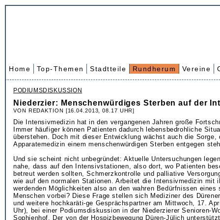
Home
Top-Themen
Stadtteile
Rundherum
Vereine
PODIUMSDISKUSSION
Niederzier: Menschenwürdiges Sterben auf der In
VON REDAKTION [16.04.2013, 08.17 UHR]
Die Intensivmedizin hat in den vergangenen Jahren große Fortsch
Immer häufiger können Patienten dadurch lebensbedrohliche Situa
überstehen. Doch mit dieser Entwicklung wächst auch die Sorge, 
Apparatemedizin einem menschenwürdigen Sterben entgegen steh
Und sie scheint nicht unbegründet: Aktuelle Untersuchungen lege
nahe, dass auf den Intensivstationen, also dort, wo Patienten bes
betreut werden sollten, Schmerzkontrolle und palliative Versorgung
wie auf den normalen Stationen. Arbeitet die Intensivmedizin mit 
werdenden Möglichkeiten also an den wahren Bedürfnissen eines 
Menschen vorbei? Diese Frage stellen sich Mediziner des Düren
und weitere hochkaräti-ge Gesprächspartner am Mittwoch, 17. Apri
Uhr), bei einer Podiumsdiskussion in der Niederzierer Senioren-
Sophienhof. Der von der Hospizbewegung Düren-Jülich unterstütz