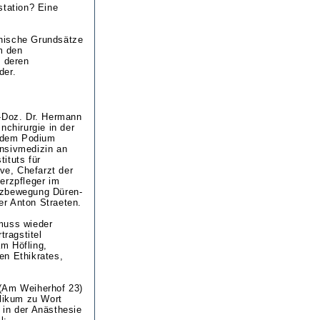
station? Eine
ethische Grundsätze
m den
d deren
der.
.-Doz. Dr. Hermann
nchirurgie in der
f dem Podium
ensivmedizin an
tituts für
ove, Chefarzt der
rzpfleger im
izbewegung Düren-
rer Anton Straeten.
muss wieder
tragstitel
m Höfling,
en Ethikrates,
 (Am Weiherhof 23)
blikum zu Wort
 in der Anästhesie