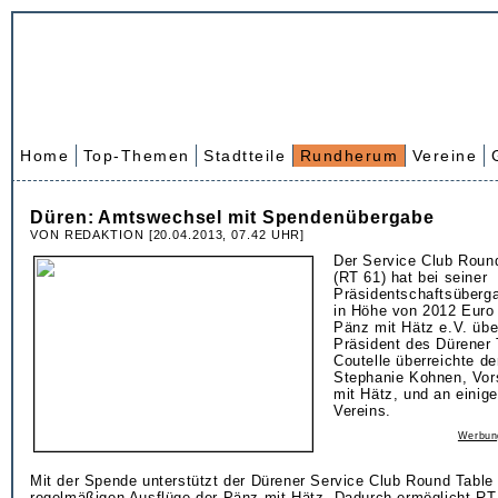
Home
Top-Themen
Stadtteile
Rundherum
Vereine
Düren: Amtswechsel mit Spendenübergabe
VON REDAKTION [20.04.2013, 07.42 UHR]
Der Service Club Roun
(RT 61) hat bei seiner
Präsidentschaftsüberg
in Höhe von 2012 Euro
Pänz mit Hätz e.V. üb
Präsident des Dürener 
Coutelle überreichte d
Stephanie Kohnen, Vor
mit Hätz, und an einige
Vereins.
Werbun
Mit der Spende unterstützt der Dürener Service Club Round Table 
regelmäßigen Ausflüge der Pänz mit Hätz. Dadurch ermöglicht RT