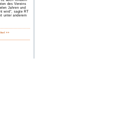
oten des Vereins
ielen Jahren und
t wird“, sagte RT
mt unter anderem
ikel >>