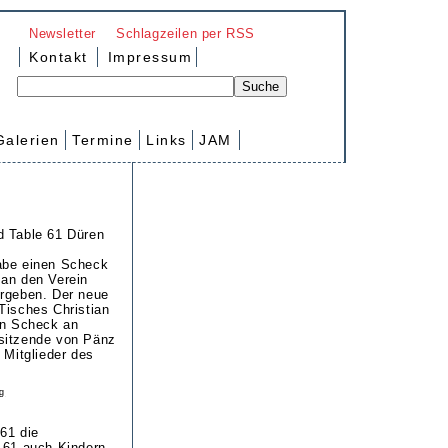
Newsletter
Schlagzeilen per RSS
Kontakt
Impressum
Galerien
Termine
Links
JAM
d Table 61 Düren
abe einen Scheck
 an den Verein
ergeben. Der neue
Tisches Christian
en Scheck an
sitzende von Pänz
 Mitglieder des
g
61 die
 61 auch Kindern