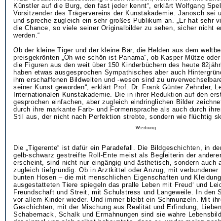
Künstler auf die Burg, den fast jeder kennt“, erklärt Wolfgang Spe
Vorsitzender des Trägervereins der Kunstakademie. Janosch sei 
und spreche zugleich ein sehr großes Publikum an. „Er hat sehr vi
die Chance, so viele seiner Originalbilder zu sehen, sicher nicht 
werden.“
Ob der kleine Tiger und der kleine Bär, die Helden aus dem weltb
preisgekrönten „Oh wie schön ist Panama“, ob Kasper Mütze oder
die Figuren aus den weit über 150 Kinderbüchern des heute 82jäh
haben etwas ausgesprochen Sympathisches aber auch Hintergründ
ihm erschaffenen Bildwelten und -wesen sind zu unverwechselba
seiner Kunst geworden“, erklärt Prof. Dr. Frank Günter Zehnder, Le
Internationalen Kunstakademie. Die in ihrer Reduktion auf den ers
gesprochen einfachen, aber zugleich eindringlichen Bilder zeichn
durch ihre markante Farb- und Formensprache als auch durch ihr
Stil aus, der nicht nach Perfektion strebte, sondern wie flüchtig sk
Werbung
Die „Tigerente“ ist dafür ein Paradefall. Die Bildgeschichten, in de
gelb-schwarz gestreifte Roll-Ente meist als Begleiterin der andere
erscheint, sind nicht nur eingängig und ästhetisch, sondern auch a
zugleich tiefgründig. Ob in Arztkittel oder Anzug, mit verbundener
bunten Hosen – die mit menschlichen Eigenschaften und Kleidun
ausgestatteten Tiere spiegeln das pralle Leben mit Freud‘ und Lei
Freundschaft und Streit, mit Schulstress und Langeweile. In den 
vor allem Kinder wieder. Und immer bleibt ein Schmunzeln. Mit ih
Geschichten, mit der Mischung aus Realität und Erfindung, Liebe
Schabernack, Schalk und Ermahnungen sind sie wahre Lebensbilde