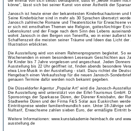
der einmal von sich selbst behauptete, dass er „weder malen noc
könne“, lässt sich bei seiner Kunst von einer Ästhetik der Sparsam
Janosch ist heute einer der bekanntesten Kinderbuchautoren und K
Seine Kinderbücher sind in mehr als 30 Sprachen übersetzt word
Janosch zahlreiche Romane und Theaterstücke für Erwachsene ve
er sich mit ernsthaften Themen wie Religion, gottesfürchtiger Erz
Lebenskunst und der Frage nach dem Sinn des Lebens auseinande
wohnt Janosch in den Bergen von Teneriffa, wo in einer äußerst k
Schaffenszeit die meisten seiner Träume und Ideen das Licht der
Illustration erblickten.
Die Ausstellung wird von einem Rahmenprogramm begleitet. So w
Wochenenden in einem besonderen Leseraum Geschichten aus J
für Kinder bis 7 Jahre vorgelesen und angeschaut. Jeden Donners
Ausstellung bis 22 Uhr geöffnet ist, finden abends besondere Vera
etwa Live-Musik in der Ausstellung - statt. Dazu richtet die Deut
Hengebach einen Verkaufsshop für die neuen Janosch-Sonderbrief
genauen Termine dafür werden noch bekannt gegeben.
Die Düsseldorfer Agentur „Popular Art“ wird die Janosch-Ausstellu
Die Ausstellung wird unterstützt von der Eifel-Tourismus GmbH. 
Sponsorings der Sparkasse Düren, der Dürener Kreisbahn, der Rur
Stadtwerke Düren und der Firma F&S Solar aus Euskirchen werde
Eintrittspreise wieder familienfreundlich sein. Unter 18-Jährige se
Nulltarif, Erwachsene zahlen sieben Euro, der ermäßigte Eintritt b
Weitere Informationen: www.kunstakademie-heimbach.de und www
ausstellung.de