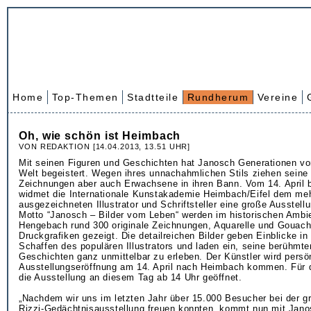
Home
Top-Themen
Stadtteile
Rundherum
Vereine
Oh, wie schön ist Heimbach
VON REDAKTION [14.04.2013, 13.51 UHR]
Mit seinen Figuren und Geschichten hat Janosch Generationen von
Welt begeistert. Wegen ihres unnachahmlichen Stils ziehen seine
Zeichnungen aber auch Erwachsene in ihren Bann. Vom 14. April 
widmet die Internationale Kunstakademie Heimbach/Eifel dem me
ausgezeichneten Illustrator und Schriftsteller eine große Ausstell
Motto “Janosch – Bilder vom Leben“ werden im historischen Ambi
Hengebach rund 300 originale Zeichnungen, Aquarelle und Gouac
Druckgrafiken gezeigt. Die detailreichen Bilder geben Einblicke in
Schaffen des populären Illustrators und laden ein, seine berühmt
Geschichten ganz unmittelbar zu erleben. Der Künstler wird persön
Ausstellungseröffnung am 14. April nach Heimbach kommen. Für d
die Ausstellung an diesem Tag ab 14 Uhr geöffnet.
„Nachdem wir uns im letzten Jahr über 15.000 Besucher bei der 
Rizzi-Gedächtnisausstellung freuen konnten, kommt nun mit Janos