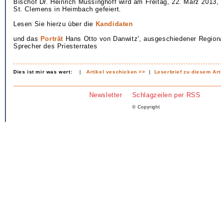
Bischof Dr. Heinrich Mussinghoff wird am Freitag, 22. März 2013,
St. Clemens in Heimbach gefeiert.
Lesen Sie hierzu über die
Kandidaten
und das
Porträt
Hans Otto von Danwitz', ausgeschiedener Region
Sprecher des Priesterrates
Dies ist mir was wert:
|
Artikel veschicken >>
|
Leserbrief zu diesem Art
Newsletter
Schlagzeilen per RSS
© Copyright