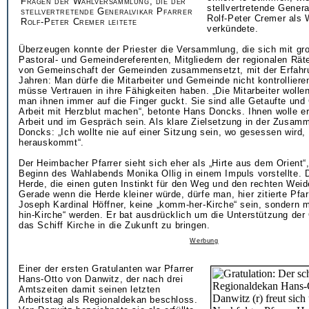
Fragen der Wahlversammlung, die der
stellvertretende Genera
stellvertretende Generalvikar Pfarrer
Rolf-Peter Cremer als W
Rolf-Peter Cremer leitete
verkündete.
Überzeugen konnte der Priester die Versammlung, die sich mit gr
Pastoral- und Gemeindereferenten, Mitgliedern der regionalen Rät
von Gemeinschaft der Gemeinden zusammensetzt, mit der Erfahr
Jahren: Man dürfe die Mitarbeiter und Gemeinde nicht kontrolliere
müsse Vertrauen in ihre Fähigkeiten haben. „Die Mitarbeiter wollen
man ihnen immer auf die Finger guckt. Sie sind alle Getaufte und 
Arbeit mit Herzblut machen“, betonte Hans Doncks. Ihnen wolle er 
Arbeit und im Gespräch sein. Als klare Zielsetzung in der Zusamm
Doncks: „Ich wollte nie auf einer Sitzung sein, wo gesessen wird
herauskommt“.
Der Heimbacher Pfarrer sieht sich eher als „Hirte aus dem Orient“,
Beginn des Wahlabends Monika Ollig in einem Impuls vorstellte. D
Herde, die einen guten Instinkt für den Weg und den rechten Weid
Gerade wenn die Herde kleiner würde, dürfe man, hier zitierte Pfa
Joseph Kardinal Höffner, keine „komm-her-Kirche“ sein, sondern 
hin-Kirche“ werden. Er bat ausdrücklich um die Unterstützung de
das Schiff Kirche in die Zukunft zu bringen.
Werbung
Einer der ersten Gratulanten war Pfarrer
Hans-Otto von Danwitz, der nach drei
Amtszeiten damit seinen letzten
Arbeitstag als Regionaldekan beschloss.