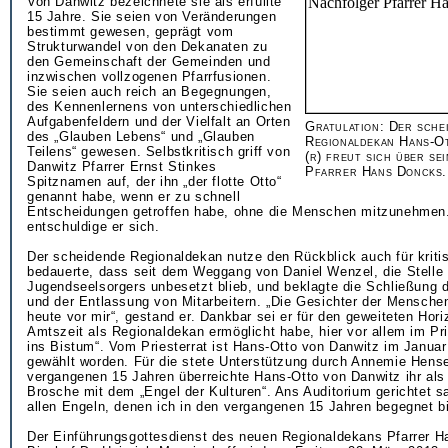
Von Danwitz bezeichnete sie als erfüllte
15 Jahre. Sie seien von Veränderungen
bestimmt gewesen, geprägt vom
Strukturwandel von den Dekanaten zu
den Gemeinschaft der Gemeinden und
inzwischen vollzogenen Pfarrfusionen.
Sie seien auch reich an Begegnungen,
des Kennenlernens von unterschiedlichen
Aufgabenfeldern und der Vielfalt an Orten
Gratulation: Der sche
des „Glauben Lebens“ und „Glauben
Regionaldekan Hans-O
Teilens“ gewesen. Selbstkritisch griff von
(r) freut sich über se
Danwitz Pfarrer Ernst Stinkes
Pfarrer Hans Doncks.
Spitznamen auf, der ihn „der flotte Otto“
genannt habe, wenn er zu schnell
Entscheidungen getroffen habe, ohne die Menschen mitzunehmen.
entschuldige er sich.
Der scheidende Regionaldekan nutze den Rückblick auch für kriti
bedauerte, dass seit dem Weggang von Daniel Wenzel, die Stelle
Jugendseelsorgers unbesetzt blieb, und beklagte die Schließung d
und der Entlassung von Mitarbeitern. „Die Gesichter der Menschen
heute vor mir“, gestand er. Dankbar sei er für den geweiteten Hori
Amtszeit als Regionaldekan ermöglicht habe, hier vor allem im Prie
ins Bistum“. Vom Priesterrat ist Hans-Otto von Danwitz im Januar
gewählt worden. Für die stete Unterstützung durch Annemie Hens
vergangenen 15 Jahren überreichte Hans-Otto von Danwitz ihr al
Brosche mit dem „Engel der Kulturen“. Ans Auditorium gerichtet sa
allen Engeln, denen ich in den vergangenen 15 Jahren begegnet bi
Der Einführungsgottesdienst des neuen Regionaldekans Pfarrer 