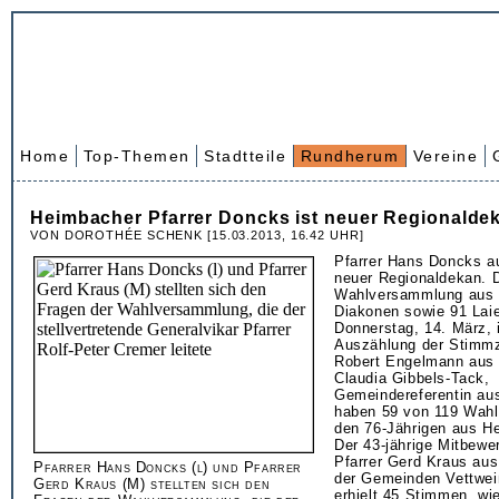
Home
Top-Themen
Stadtteile
Rundherum
Vereine
Heimbacher Pfarrer Doncks ist neuer Regionalde
VON DOROTHÉE SCHENK [15.03.2013, 16.42 UHR]
Pfarrer Hans Doncks a
neuer Regionaldekan. 
Wahlversammlung aus 2
Diakonen sowie 91 Lai
Donnerstag, 14. März, 
Auszählung der Stimmz
Robert Engelmann aus
Claudia Gibbels-Tack,
Gemeindereferentin au
haben 59 von 119 Wahlb
den 76-Jährigen aus H
Der 43-jährige Mitbewe
Pfarrer Gerd Kraus au
Pfarrer Hans Doncks (l) und Pfarrer
der Gemeinden Vettwei
Gerd Kraus (M) stellten sich den
erhielt 45 Stimmen, wi