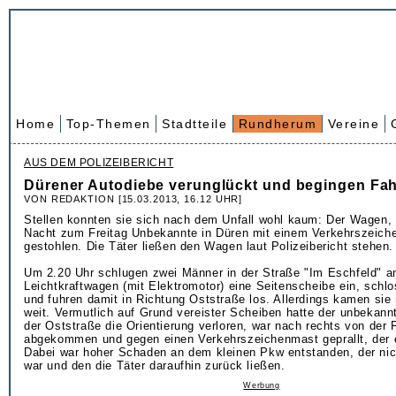
Home
Top-Themen
Stadtteile
Rundherum
Vereine
AUS DEM POLIZEIBERICHT
Dürener Autodiebe verunglückt und begingen Fah
VON REDAKTION [15.03.2013, 16.12 UHR]
Stellen konnten sie sich nach dem Unfall wohl kaum: Der Wagen, 
Nacht zum Freitag Unbekannte in Düren mit einem Verkehrszeichen
gestohlen. Die Täter ließen den Wagen laut Polizeibericht stehen.
Um 2.20 Uhr schlugen zwei Männer in der Straße "Im Eschfeld" a
Leichtkraftwagen (mit Elektromotor) eine Seitenscheibe ein, schl
und fuhren damit in Richtung Oststraße los. Allerdings kamen sie
weit. Vermutlich auf Grund vereister Scheiben hatte der unbekann
der Oststraße die Orientierung verloren, war nach rechts von der
abgekommen und gegen einen Verkehrszeichenmast geprallt, der 
Dabei war hoher Schaden an dem kleinen Pkw entstanden, der nich
war und den die Täter daraufhin zurück ließen.
Werbung