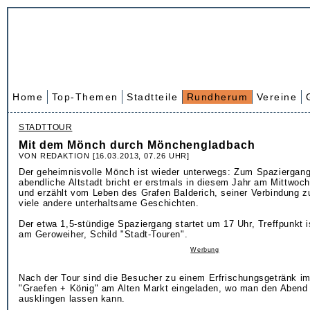
Home
Top-Themen
Stadtteile
Rundherum
Vereine
STADTTOUR
Mit dem Mönch durch Mönchengladbach
VON REDAKTION [16.03.2013, 07.26 UHR]
Der geheimnisvolle Mönch ist wieder unterwegs: Zum Spaziergang
abendliche Altstadt bricht er erstmals in diesem Jahr am Mittwoch
und erzählt vom Leben des Grafen Balderich, seiner Verbindung z
viele andere unterhaltsame Geschichten.
Der etwa 1,5-stündige Spaziergang startet um 17 Uhr, Treffpunkt i
am Geroweiher, Schild "Stadt-Touren".
Werbung
Nach der Tour sind die Besucher zu einem Erfrischungsgetränk i
"Graefen + König" am Alten Markt eingeladen, wo man den Abend
ausklingen lassen kann.