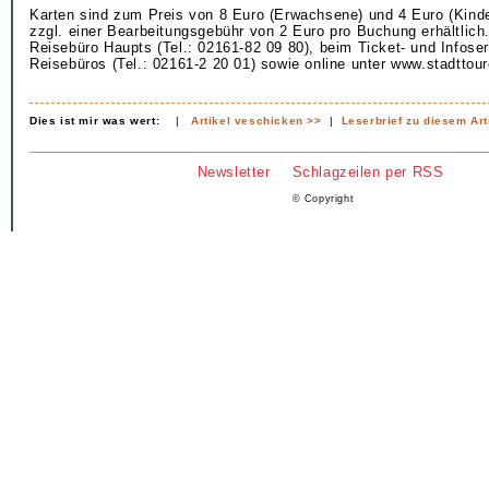
Karten sind zum Preis von 8 Euro (Erwachsene) und 4 Euro (Kinde
zzgl. einer Bearbeitungsgebühr von 2 Euro pro Buchung erhältlic
Reisebüro Haupts (Tel.: 02161-82 09 80), beim Ticket- und Infose
Reisebüros (Tel.: 02161-2 20 01) sowie online unter www.stadttou
Dies ist mir was wert:
|
Artikel veschicken >>
|
Leserbrief zu diesem Art
Newsletter
Schlagzeilen per RSS
© Copyright