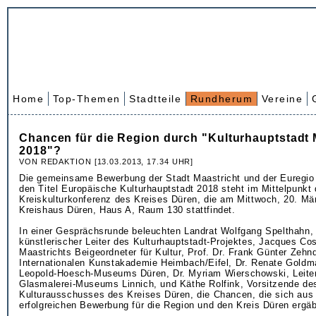
Home
Top-Themen
Stadtteile
Rundherum
Vereine
Chancen für die Region durch "Kulturhauptstadt 
2018"?
VON REDAKTION [13.03.2013, 17.34 UHR]
Die gemeinsame Bewerbung der Stadt Maastricht und der Euregi
den Titel Europäische Kulturhauptstadt 2018 steht im Mittelpunkt 
Kreiskulturkonferenz des Kreises Düren, die am Mittwoch, 20. Mä
Kreishaus Düren, Haus A, Raum 130 stattfindet.
In einer Gesprächsrunde beleuchten Landrat Wolfgang Spelthahn,
künstlerischer Leiter des Kulturhauptstadt-Projektes, Jacques Co
Maastrichts Beigeordneter für Kultur, Prof. Dr. Frank Günter Zehnd
Internationalen Kunstakademie Heimbach/Eifel, Dr. Renate Goldma
Leopold-Hoesch-Museums Düren, Dr. Myriam Wierschowski, Leite
Glasmalerei-Museums Linnich, und Käthe Rolfink, Vorsitzende de
Kulturausschusses des Kreises Düren, die Chancen, die sich aus 
erfolgreichen Bewerbung für die Region und den Kreis Düren ergä