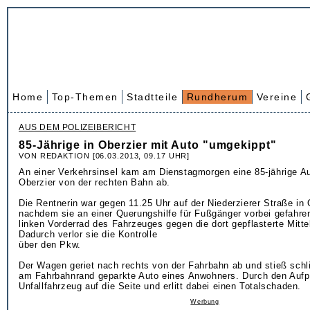
Home
Top-Themen
Stadtteile
Rundherum
Vereine
AUS DEM POLIZEIBERICHT
85-Jährige in Oberzier mit Auto "umgekippt"
VON REDAKTION [06.03.2013, 09.17 UHR]
An einer Verkehrsinsel kam am Dienstagmorgen eine 85-jährige Aut
Oberzier von der rechten Bahn ab.
Die Rentnerin war gegen 11.25 Uhr auf der Niederzierer Straße in 
nachdem sie an einer Querungshilfe für Fußgänger vorbei gefahre
linken Vorderrad des Fahrzeuges gegen die dort gepflasterte Mittel
Dadurch verlor sie die Kontrolle
über den Pkw.
Der Wagen geriet nach rechts von der Fahrbahn ab und stieß schl
am Fahrbahnrand geparkte Auto eines Anwohners. Durch den Aufpr
Unfallfahrzeug auf die Seite und erlitt dabei einen Totalschaden.
Werbung