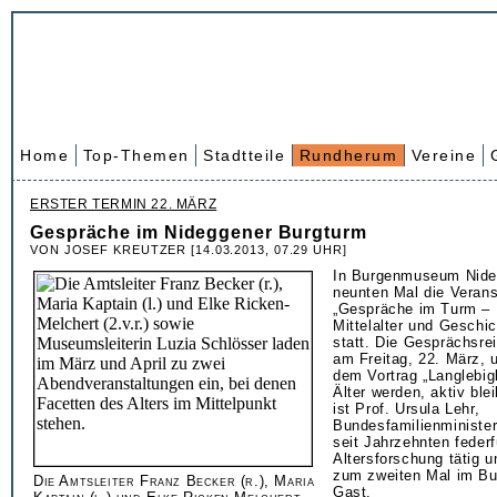
Home
Top-Themen
Stadtteile
Rundherum
Vereine
ERSTER TERMIN 22. MÄRZ
Gespräche im Nideggener Burgturm
VON JOSEF KREUTZER [14.03.2013, 07.29 UHR]
In Burgenmuseum Nide
neunten Mal die Verans
„Gespräche im Turm –
Mittelalter und Geschic
statt. Die Gesprächsre
am Freitag, 22. März, 
dem Vortrag „Langlebigk
Älter werden, aktiv ble
ist Prof. Ursula Lehr,
Bundesfamilienministeri
seit Jahrzehnten federf
Altersforschung tätig u
zum zweiten Mal im B
Die Amtsleiter Franz Becker (r.), Maria
Gast.