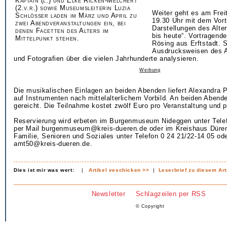
Kaptain (l.) und Elke Ricken-Melchert
(2.v.r.) sowie Museumsleiterin Luzia
Weiter geht es am Freit
Schlösser laden im März und April zu
19.30 Uhr mit dem Vort
zwei Abendveranstaltungen ein, bei
Darstellungen des Alter
denen Facetten des Alters im
bis heute“. Vortragende
Mittelpunkt stehen.
Rösing aus Erftstadt. S
Ausdrucksweisen des A
und Fotografien über die vielen Jahrhunderte analysieren.
Werbung
Die musikalischen Einlagen an beiden Abenden liefert Alexandra Pr
auf Instrumenten nach mittelalterlichem Vorbild. An beiden Abend
gereicht. Die Teilnahme kostet zwölf Euro pro Veranstaltung und 
Reservierung wird erbeten im Burgenmuseum Nideggen unter Telef
per Mail burgenmuseum@kreis-dueren.de oder im Kreishaus Düren
Familie, Senioren und Soziales unter Telefon 0 24 21/22-14 05 ode
amt50@kreis-dueren.de.
Dies ist mir was wert:
|
Artikel veschicken >>
|
Leserbrief zu diesem Art
Newsletter
Schlagzeilen per RSS
© Copyright