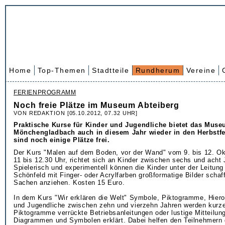
Home
Top-Themen
Stadtteile
Rundherum
Vereine
FERIENPROGRAMM
Noch freie Plätze im Museum Abteiberg
VON REDAKTION [05.10.2012, 07.32 UHR]
Praktische Kurse für Kinder und Jugendliche bietet das Muse
Mönchengladbach auch in diesem Jahr wieder in den Herbstfer
sind noch einige Plätze frei.
Der Kurs "Malen auf dem Boden, vor der Wand" vom 9. bis 12. Okt
11 bis 12.30 Uhr, richtet sich an Kinder zwischen sechs und acht 
Spielerisch und experimentell können die Kinder unter der Leitung
Schönfeld mit Finger- oder Acrylfarben großformatige Bilder schaff
Sachen anziehen. Kosten 15 Euro.
In dem Kurs "Wir erklären die Welt" Symbole, Piktogramme, Hiero
und Jugendliche zwischen zehn und vierzehn Jahren werden kurz
Piktogramme verrückte Betriebsanleitungen oder lustige Mitteilun
Diagrammen und Symbolen erklärt. Dabei helfen den Teilnehmern 