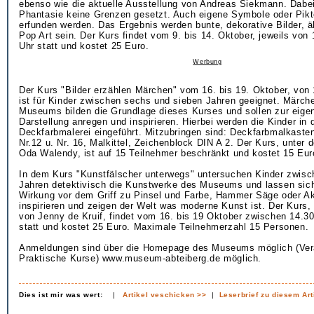
ebenso wie die aktuelle Ausstellung von Andreas Siekmann. Dabei
Phantasie keine Grenzen gesetzt. Auch eigene Symbole oder Pi
erfunden werden. Das Ergebnis werden bunte, dekorative Bilder, ä
Pop Art sein. Der Kurs findet vom 9. bis 14. Oktober, jeweils von 
Uhr statt und kostet 25 Euro.
Werbung
Der Kurs "Bilder erzählen Märchen" vom 16. bis 19. Oktober, von 
ist für Kinder zwischen sechs und sieben Jahren geeignet. Märch
Museums bilden die Grundlage dieses Kurses und sollen zur eigen
Darstellung anregen und inspirieren. Hierbei werden die Kinder in 
Deckfarbmalerei eingeführt. Mitzubringen sind: Deckfarbmalkasten
Nr.12 u. Nr. 16, Malkittel, Zeichenblock DIN A 2. Der Kurs, unter 
Oda Walendy, ist auf 15 Teilnehmer beschränkt und kostet 15 Eur
In dem Kurs "Kunstfälscher unterwegs" untersuchen Kinder zwisc
Jahren detektivisch die Kunstwerke des Museums und lassen sich
Wirkung vor dem Griff zu Pinsel und Farbe, Hammer Säge oder A
inspirieren und zeigen der Welt was moderne Kunst ist. Der Kurs, 
von Jenny de Kruif, findet vom 16. bis 19 Oktober zwischen 14.3
statt und kostet 25 Euro. Maximale Teilnehmerzahl 15 Personen.
Anmeldungen sind über die Homepage des Museums möglich (Vera
Praktische Kurse) www.museum-abteiberg.de möglich.
Dies ist mir was wert:
|
Artikel veschicken >>
|
Leserbrief zu diesem Art