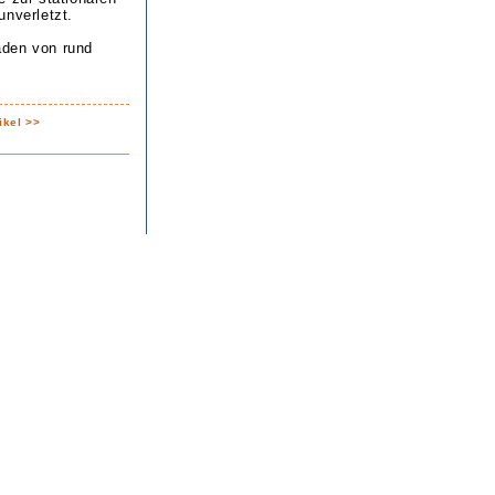
unverletzt.
aden von rund
ikel >>