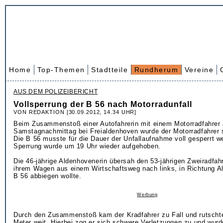
Home
Top-Themen
Stadtteile
Rundherum
Vereine
AUS DEM POLIZEIBERICHT
Vollsperrung der B 56 nach Motorradunfall
VON REDAKTION [30.09.2012, 14.34 UHR]
Beim Zusammenstoß einer Autofahrerin mit einem Motorradfahrer
Samstagnachmittag bei Freialdenhoven wurde der Motorradfahrer s
Die B 56 musste für die Dauer der Unfallaufnahme voll gesperrt w
Sperrung wurde um 19 Uhr wieder aufgehoben.
Die 46-jährige Aldenhovenerin übersah den 53-jährigen Zweiradfahre
ihrem Wagen aus einem Wirtschaftsweg nach links, in Richtung A
B 56 abbiegen wollte.
Werbung
Durch den Zusammenstoß kam der Kradfahrer zu Fall und rutscht
Meter weit. Hierbei zog er sich schwere Verletzungen zu und wurd