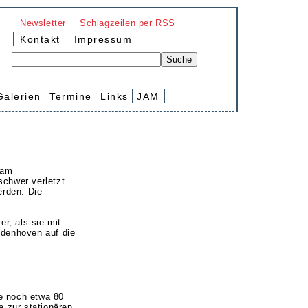
Newsletter
Schlagzeilen per RSS
Kontakt
Impressum
Galerien
Termine
Links
JAM
 am
chwer verletzt.
erden. Die
r, als sie mit
ldenhoven auf die
e noch etwa 80
e zur stationären