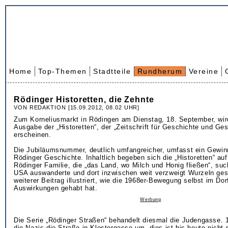
Home
Top-Themen
Stadtteile
Rundherum
Vereine
Rödinger Historetten, die Zehnte
VON REDAKTION [15.09.2012, 08.02 UHR]
Zum Korneliusmarkt in Rödingen am Dienstag, 18. September, wir
Ausgabe der „Historetten“, der „Zeitschrift für Geschichte und Ges
erscheinen.
Die Jubiläumsnummer, deutlich umfangreicher, umfasst ein Gewin
Rödinger Geschichte. Inhaltlich begeben sich die „Historetten“ auf
Rödinger Familie, die „das Land, wo Milch und Honig fließen“, suc
USA auswanderte und dort inzwischen weit verzweigt Wurzeln ges
weiterer Beitrag illustriert, wie die 1968er-Bewegung selbst im Dorf
Auswirkungen gehabt hat.
Werbung
Die Serie „Rödinger Straßen“ behandelt diesmal die Judengasse.
die Nazis die Straße in Klostergasse um, dies ist bis heute nicht