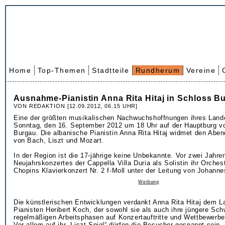
Home
Top-Themen
Stadtteile
Rundherum
Vereine
Ausnahme-Pianistin Anna Rita Hitaj in Schloss B
VON REDAKTION [12.09.2012, 06.15 UHR]
Eine der größten musikalischen Nachwuchshoffnungen ihres Land
Sonntag, den 16. September 2012 um 18 Uhr auf der Hauptburg v
Burgau. Die albanische Pianistin Anna Rita Hitaj widmet den Abe
von Bach, Liszt und Mozart.
In der Region ist die 17-jährige keine Unbekannte. Vor zwei Jahre
Neujahrskonzertes der Cappella Villa Duria als Solistin ihr Orches
Chopins Klavierkonzert Nr. 2 f-Moll unter der Leitung von Johanne
Werbung
Die künstlerischen Entwicklungen verdankt Anna Rita Hitaj dem 
Pianisten Heribert Koch, der sowohl sie als auch ihre jüngere Sch
regelmäßigen Arbeitsphasen auf Konzertauftritte und Wettbewerbe 
Vor allem auf ihr „Liszt-Spiel“ dürfen die Besucher gespannt sein. 