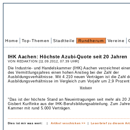
Home
Top-Themen
Stadtteile
Rundherum
Vereine
IHK Aachen: Höchste Azubi-Quote seit 20 Jahren
VON REDAKTION [11.09.2012, 07.39 UHR]
Die Industrie- und Handelskammer (IHK) Aachen verzeichnet eine
des Vermittlungsjahres einen hohen Anstieg bei der Zahl der
Ausbildungsverhältnisse. Mit 4.210 neuen Verträgen ist die Zahl d
Ausbildungsverhältnisse im Vergleich zum Vorjahr um 2,9 Prozent
Werbung
"Das ist der höchste Stand an Neueintragungen seit mehr als 20 J
Gisbert Kurlfinke aus der IHK-Berufsbildungsabteilung. Zum Jahr
Kammer mit rund 5.000 Verträgen.
Dies ist mir was wert:
|
Artikel veschicken >>
|
Leserbrief zu diesem Art