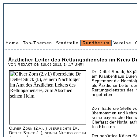
Home
Top-Themen
Stadtteile
Rundherum
Vereine
Ärztlicher Leiter des Rettungsdienstes im Kreis 
VON REDAKTION [10.09.2012, 14.17 UHR]
Dr. Detlef Struck, 53-j
am Krankenhaus Düren,
September die Nachfol
als Ärztlicher Leiter de
Rettungsdienstes des 
angetreten.
Zorn hatte die Stelle v
übernommen und kehrte
seine bayerische Heima
Chefarzt der Notfallauf
Inn-Kliniken.
Oliver Zorn (2.v.l.) überreichte Dr.
Detlef Stuck (l.), seinem Nachfolger im
Der gebürtige Kölner St