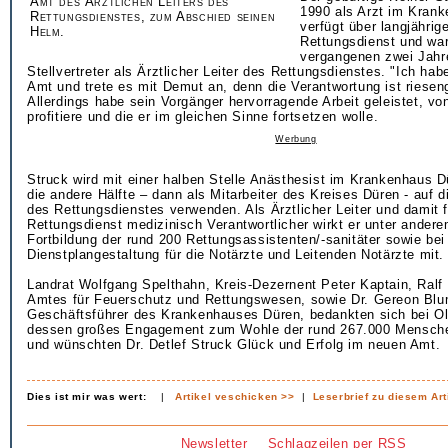
Amt des Ärztlichen Leiters des
1990 als Arzt im Kran
Rettungsdienstes, zum Abschied seinen
verfügt über langjährig
Helm.
Rettungsdienst und war
vergangenen zwei Jahr
Stellvertreter als Ärztlicher Leiter des Rettungsdienstes. "Ich h
Amt und trete es mit Demut an, denn die Verantwortung ist rieseng
Allerdings habe sein Vorgänger hervorragende Arbeit geleistet, vo
profitiere und die er im gleichen Sinne fortsetzen wolle.
Werbung
Struck wird mit einer halben Stelle Anästhesist im Krankenhaus D
die andere Hälfte – dann als Mitarbeiter des Kreises Düren - auf d
des Rettungsdienstes verwenden. Als Ärztlicher Leiter und damit 
Rettungsdienst medizinisch Verantwortlicher wirkt er unter andere
Fortbildung der rund 200 Rettungsassistenten/-sanitäter sowie bei
Dienstplangestaltung für die Notärzte und Leitenden Notärzte mit.
Landrat Wolfgang Spelthahn, Kreis-Dezernent Peter Kaptain, Ralf 
Amtes für Feuerschutz und Rettungswesen, sowie Dr. Gereon Blu
Geschäftsführer des Krankenhauses Düren, bedankten sich bei Oli
dessen großes Engagement zum Wohle der rund 267.000 Mensche
und wünschten Dr. Detlef Struck Glück und Erfolg im neuen Amt.
Dies ist mir was wert:
|
Artikel veschicken >>
|
Leserbrief zu diesem Art
Newsletter
Schlagzeilen per RSS