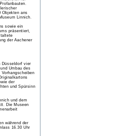
 Profanbauten.
lerischer
0 Objekten ans
Museum Linnich.
ns sowie ein
ms präsentiert,
taltete
ung der Aachener
n Düsseldorf vier
h und Umbau des
zu Vorhangscheiben
riginalkartons
owie der
hten und Spürsinn
nnich und dem
tt. Die Museen
menarbeit
en während der
inlass 16.30 Uhr