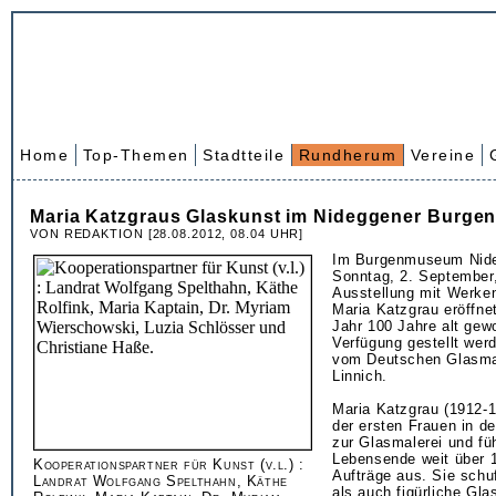
Home
Top-Themen
Stadtteile
Rundherum
Vereine
Maria Katzgraus Glaskunst im Nideggener Burg
VON REDAKTION [28.08.2012, 08.04 UHR]
Im Burgenmuseum Nide
Sonntag, 2. September,
Ausstellung mit Werke
Maria Katzgrau eröffnet
Jahr 100 Jahre alt gew
Verfügung gestellt wer
vom Deutschen Glasm
Linnich.
Maria Katzgrau (1912-1
der ersten Frauen in d
zur Glasmalerei und fü
Lebensende weit über 1
Kooperationspartner für Kunst (v.l.) :
Aufträge aus. Sie schu
Landrat Wolfgang Spelthahn, Käthe
als auch figürliche Gla