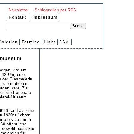
Newsletter
Schlagzeilen per RSS
Kontakt
Impressum
Galerien
Termine
Links
JAM
enmuseum
ggen wird am
 12 Uhr, eine
n der Glasmalerin
, die in diesem
orden wäre. Zur
den die Exponate
alerei-Museum
998) fand als eine
en 1930er Jahren
hrte bis zu ihrem
60 öffentliche
f sowohl abstrakte
smalereien für