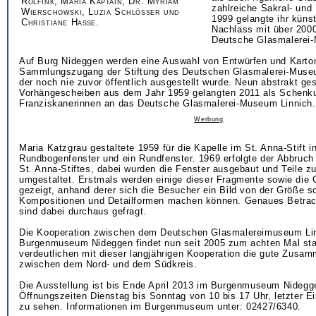
Rolfink, Maria Kaptain, Dr. Myriam
zahlreiche Sakral- und
Wierschowski, Luzia Schlösser und
1999 gelangte ihr künst
Christiane Haße.
Nachlass mit über 200
Deutsche Glasmalerei-
Auf Burg Nideggen werden eine Auswahl von Entwürfen und Karto
Sammlungszugang der Stiftung des Deutschen Glasmalerei-Museu
der noch nie zuvor öffentlich ausgestellt wurde. Neun abstrakt ges
Vorhängescheiben aus dem Jahr 1959 gelangten 2011 als Schenk
Franziskanerinnen an das Deutsche Glasmalerei-Museum Linnich.
Werbung
Maria Katzgrau gestaltete 1959 für die Kapelle im St. Anna-Stift i
Rundbogenfenster und ein Rundfenster. 1969 erfolgte der Abbruc
St. Anna-Stiftes, dabei wurden die Fenster ausgebaut und Teile 
umgestaltet. Erstmals werden einige dieser Fragmente sowie die O
gezeigt, anhand derer sich die Besucher ein Bild von der Größe s
Kompositionen und Detailformen machen können. Genaues Betrac
sind dabei durchaus gefragt.
Die Kooperation zwischen dem Deutschen Glasmalereimuseum Li
Burgenmuseum Nideggen findet nun seit 2005 zum achten Mal sta
verdeutlichen mit dieser langjährigen Kooperation die gute Zusam
zwischen dem Nord- und dem Südkreis.
Die Ausstellung ist bis Ende April 2013 im Burgenmuseum Nidegg
Öffnungszeiten Dienstag bis Sonntag von 10 bis 17 Uhr, letzter E
zu sehen. Informationen im Burgenmuseum unter: 02427/6340.