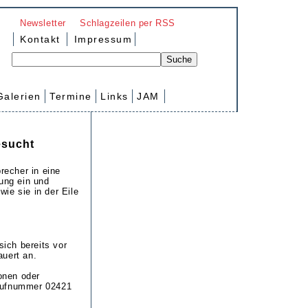
Newsletter
Schlagzeilen per RSS
Kontakt
Impressum
Galerien
Termine
Links
JAM
esucht
recher in eine
sung ein und
ie sie in der Eile
ich bereits vor
auert an.
onen oder
r Rufnummer 02421