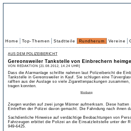
Home
Top-Themen
Stadtteile
Rundherum
Vereine
AUS DEM POLIZEIBERICHT
Gereonsweiler Tankstelle von Einbrechern heimg
VON REDAKTION [21.08.2012, 14.24 UHR]
Dass die Alarmanlage schrillte nahmen laut Polizeibericht die Einb
Tankstelle in Gereonsweiler in Kauf. Sie schlugen eine Türvergla
rafften aus der Auslage so viele Zigarettenpackungen zusammen, w
tragen konnten.
Werbung
Zeugen wurden auf zwei junge Männer aufmerksam. Diese hatten s
Eintreffen der Polizei davon gemacht. Die Fahndung nach ihnen d
Sachdienliche Hinweise auf verdächtige Beobachtungen von Pers
Fahrzeugen erbittet die Polizei an die Einsatzleitstelle unter de
949-6425.