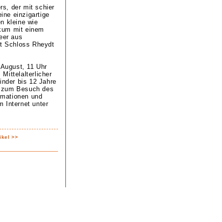
rs, der mit schier
ne einzigartige
n kleine wie
ikum mit einem
eer aus
st Schloss Rheydt
 August, 11 Uhr
 Mittelalterlicher
inder bis 12 Jahre
ie zum Besuch des
rmationen und
 Internet unter
ikel >>