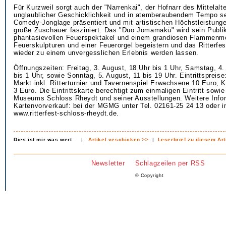
Für Kurzweil sorgt auch der "Narrenkai", der Hofnarr des Mittelalte
unglaublicher Geschicklichkeit und in atemberaubendem Tempo sei
Comedy-Jonglage präsentiert und mit artistischen Höchstleistunge
große Zuschauer fasziniert. Das "Duo Jomamakü" wird sein Publ
phantasievollen Feuerspektakel und einem grandiosen Flammenm
Feuerskulpturen und einer Feuerorgel begeistern und das Ritterfe
wieder zu einem unvergesslichen Erlebnis werden lassen.
Öffnungszeiten: Freitag, 3. August, 18 Uhr bis 1 Uhr, Samstag, 4.
bis 1 Uhr, sowie Sonntag, 5. August, 11 bis 19 Uhr. Eintrittspreise:
Markt inkl. Ritterturnier und Tavernenspiel Erwachsene 10 Euro, K
3 Euro. Die Eintrittskarte berechtigt zum einmaligen Eintritt sow
Museums Schloss Rheydt und seiner Ausstellungen. Weitere Info
Kartenvorverkauf: bei der MGMG unter Tel. 02161-25 24 13 oder im
www.ritterfest-schloss-rheydt.de.
Dies ist mir was wert:
|
Artikel veschicken >>
|
Leserbrief zu diesem Art
Newsletter
Schlagzeilen per RSS
© Copyright