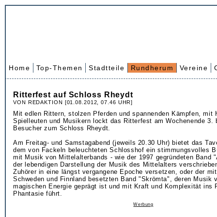
Home
Top-Themen
Stadtteile
Rundherum
Vereine
Ritterfest auf Schloss Rheydt
VON REDAKTION [01.08.2012, 07.46 UHR]
Mit edlen Rittern, stolzen Pferden und spannenden Kämpfen, mit
Spielleuten und Musikern lockt das Ritterfest am Wochenende 3. 
Besucher zum Schloss Rheydt.
Am Freitag- und Samstagabend (jeweils 20.30 Uhr) bietet das Tav
dem von Fackeln beleuchteten Schlosshof ein stimmungsvolles
mit Musik von Mittelalterbands - wie der 1997 gegründeten Band "A
der lebendigen Darstellung der Musik des Mittelalters verschriebe
Zuhörer in eine längst vergangene Epoche versetzen, oder der mi
Schweden und Finnland besetzten Band "Skrömta", deren Musik v
magischen Energie geprägt ist und mit Kraft und Komplexität ins 
Phantasie führt.
Werbung