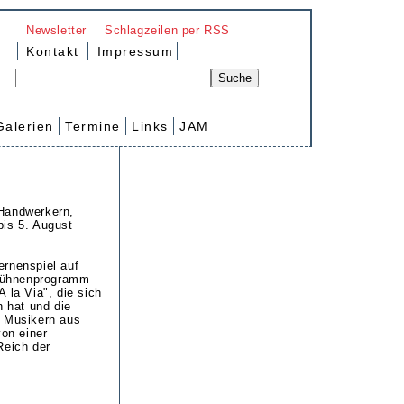
Newsletter
Schlagzeilen per RSS
Kontakt
Impressum
Galerien
Termine
Links
JAM
 Handwerkern,
bis 5. August
ernenspiel auf
 Bühnenprogramm
 la Via", die sich
n hat und die
t Musikern aus
on einer
Reich der