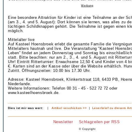
Werbung
Eine besondere Attraktion für Kinder ist eine Teilnahme an der S
(am 3., 4. und 5. August): Dort können sie lernen, was alles zu d
tüchtigen Schildknappen gehört. Die Teilnahme ist gegen einen kl
möglich.
Mittelalter live
Auf Kasteel Hoensbroek erlebt die gesamte Familie die Vergnügu
Mittelalters hautnah und live. Die Veranstaltung “Kasteel Hoensb
Leben” findet an jedem Donnerstag und Sonntag bis einschließlic
statt. Bitte beachten: nur am 2., 3., 4. und 5. August mit Rittertur
Uhr! Eintritt Ritterturnier: Erwachsene 12,50 € und Kinder von 4 b
€. Karten sind an der Kasse oder über die Website erhältlich. Hu
Zutritt. Öffnungszeiten: 10.00 bis 17.30 Uhr.
Adresse: Kasteel Hoensbroek, Klinkertstraat 118, 6433 PB, Hoen
Niederlande.
Weitere Informationen: Telefon 00 31 - 45 - 522 72 72 oder
www.kasteelhoensbroek.de.
Dies ist mir was wert:
|
Artikel veschicken >>
|
Leserbrief zu diesem Art
Newsletter
Schlagzeilen per RSS
© Copyright