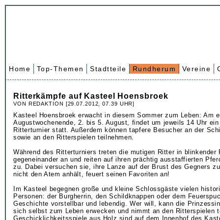
Home
Top-Themen
Stadtteile
Rundherum
Vereine
Ritterkämpfe auf Kasteel Hoensbroek
VON REDAKTION [29.07.2012, 07.39 UHR]
Kasteel Hoensbroek erwacht in diesem Sommer zum Leben: Am e
Augustwochenende, 2. bis 5. August, findet um jeweils 14 Uhr ei
Ritterturnier statt. Außerdem können tapfere Besucher an der Sc
sowie an den Ritterspielen teilnehmen.
Während des Ritterturniers treten die mutigen Ritter in blinkender
gegeneinander an und reiten auf ihren prächtig ausstaffierten Pfe
zu. Dabei versuchen sie, ihre Lanze auf der Brust des Gegners z
nicht den Atem anhält, feuert seinen Favoriten an!
Im Kasteel begegnen große und kleine Schlossgäste vielen histo
Personen: der Burgherrin, den Schildknappen oder dem Feuerspuc
Geschichte vorstellbar und lebendig. Wer will, kann die Prinzessin
sich selbst zum Leben erwecken und nimmt an den Ritterspielen te
Geschicklichkeitsspiele aus Holz sind auf dem Innenhof des Kast