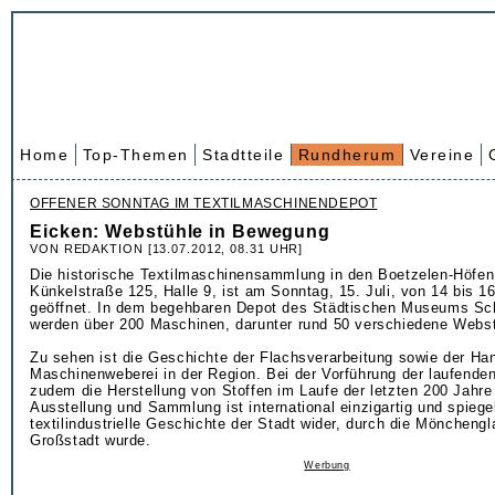
Home
Top-Themen
Stadtteile
Rundherum
Vereine
OFFENER SONNTAG IM TEXTILMASCHINENDEPOT
Eicken: Webstühle in Bewegung
VON REDAKTION [13.07.2012, 08.31 UHR]
Die historische Textilmaschinensammlung in den Boetzelen-Höfen
Künkelstraße 125, Halle 9, ist am Sonntag, 15. Juli, von 14 bis 1
geöffnet. In dem begehbaren Depot des Städtischen Museums Sc
werden über 200 Maschinen, darunter rund 50 verschiedene Webst
Zu sehen ist die Geschichte der Flachsverarbeitung sowie der Ha
Maschinenweberei in der Region. Bei der Vorführung der laufende
zudem die Herstellung von Stoffen im Laufe der letzten 200 Jahre
Ausstellung und Sammlung ist international einzigartig und spiegel
textilindustrielle Geschichte der Stadt wider, durch die Mönchengl
Großstadt wurde.
Werbung