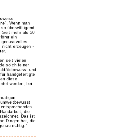
lsweise
Line“. Wenn man
, so überwältigend
. Seit mehr als 30
Hörer ein
s genussvolles
 nicht erzeugen -
ter.
en seit vielen
de solch feiner
alitätsbewusst und
für handgefertigte
ben diese
itet werden, bei
arätigen
r umweltbewusst
m entsprechenden
Handarbeit, die
zeichnet. Das ist
an Dingen hat, die
genau richtig.“