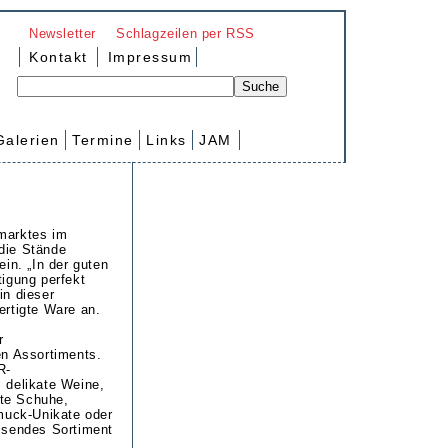
Newsletter
Schlagzeilen per RSS
Kontakt
Impressum
Galerien
Termine
Links
JAM
marktes im
 die Stände
in. „In der guten
igung perfekt
in dieser
fertigte Ware an.
r
en Assortiments.
R-
 delikate Weine,
gte Schuhe,
hmuck-Unikate oder
ssendes Sortiment