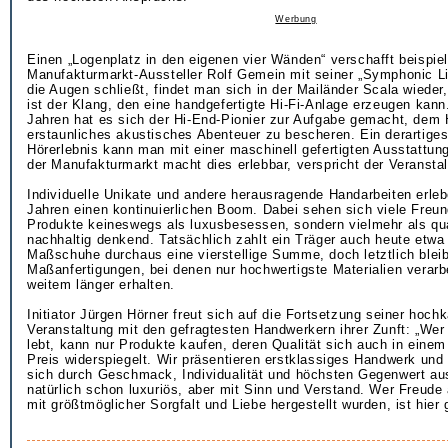
Werbung
Einen „Logenplatz in den eigenen vier Wänden“ verschafft beispie
Manufakturmarkt-Aussteller Rolf Gemein mit seiner „Symphonic 
die Augen schließt, findet man sich in der Mailänder Scala wieder
ist der Klang, den eine handgefertigte Hi-Fi-Anlage erzeugen kann
Jahren hat es sich der Hi-End-Pionier zur Aufgabe gemacht, dem 
erstaunliches akustisches Abenteuer zu bescheren. Ein derartige
Hörerlebnis kann man mit einer maschinell gefertigten Ausstattung
der Manufakturmarkt macht dies erlebbar, verspricht der Veranstal
Individuelle Unikate und andere herausragende Handarbeiten erleb
Jahren einen kontinuierlichen Boom. Dabei sehen sich viele Freun
Produkte keineswegs als luxusbesessen, sondern vielmehr als qu
nachhaltig denkend. Tatsächlich zahlt ein Träger auch heute etwa 
Maßschuhe durchaus eine vierstellige Summe, doch letztlich blei
Maßanfertigungen, bei denen nur hochwertigste Materialien verarbe
weitem länger erhalten.
Initiator Jürgen Hörner freut sich auf die Fortsetzung seiner hochk
Veranstaltung mit den gefragtesten Handwerkern ihrer Zunft: „We
lebt, kann nur Produkte kaufen, deren Qualität sich auch in eine
Preis widerspiegelt. Wir präsentieren erstklassiges Handwerk und 
sich durch Geschmack, Individualität und höchsten Gegenwert aus
natürlich schon luxuriös, aber mit Sinn und Verstand. Wer Freude 
mit größtmöglicher Sorgfalt und Liebe hergestellt wurden, ist hier 