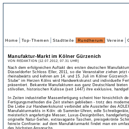
Home
Top-Themen
Stadtteile
Rundherum
Vereine
Manufaktur-Markt im Kölner Gürzenich
VON REDAKTION [12.07.2012, 07.31 UHR]
Nach dem erfolgreichen Auftakt des ersten deutschen Manufaktur
Düsseldorfer Schloss Eller, 2011, so die Veranstalter ziehen jetzt
rheinabwärts und kehren am 14. und 15. Juli im Kölner Gürzenich e
Stube“ im Herzen Kölns wird Handwerkskunst und individuelle Fert
präsentiert. Bekannte Manufakturen aus ganz Deutschland bieten 
stilvollen, historischen Kulisse (seit 1447) ihre exklusive, handge
In Zeiten industrieller Massenfertigung scheint hier hinsichtlich de
Fertigungsmethoden die Zeit stehen geblieben - trotz des modern
Die Liebe zur Handwerkskunst verbindet alle Aussteller des ADLE
Manufakturmarkts in Köln: ob Sammler-Uhren, edle Schreibgeräte,
meisterlich angefertigte Messer, Luxus-Designbrillen, handgeferti
originelle Natur-Seifen, extravagante Taschen, preisgekrönte Sc
feinste Confiserie: auf dem Manufakturmarkt findet man ein umfa
des höchsten Anspruchs.