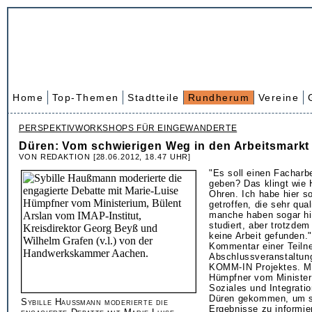
Home
Top-Themen
Stadtteile
Rundherum
Vereine
PERSPEKTIVWORKSHOPS FÜR EINGEWANDERTE
Düren: Vom schwierigen Weg in den Arbeitsmarkt
VON REDAKTION [28.06.2012, 18.47 UHR]
"Es soll einen Facharb
geben? Das klingt wie
Ohren. Ich habe hier s
getroffen, die sehr quali
manche haben sogar hi
studiert, aber trotzde
keine Arbeit gefunden."
Kommentar einer Teiln
Abschlussveranstaltung
KOMM-IN Projektes. Ma
Hümpfner vom Ministeri
Soziales und Integrat
Düren gekommen, um si
Sybille Haußmann moderierte die
Ergebnisse zu informie