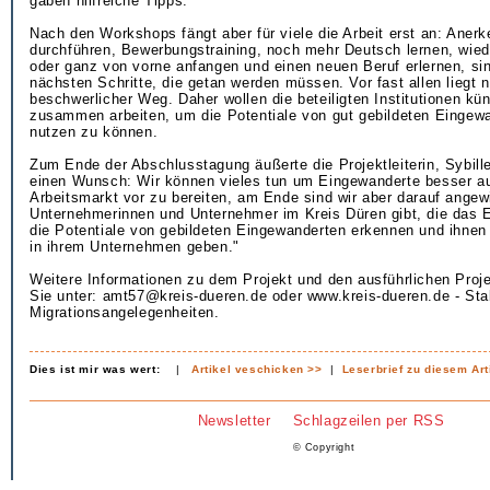
gaben hilfreiche Tipps.
Nach den Workshops fängt aber für viele die Arbeit erst an: Aner
durchführen, Bewerbungstraining, noch mehr Deutsch lernen, wied
oder ganz von vorne anfangen und einen neuen Beruf erlernen, sin
nächsten Schritte, die getan werden müssen. Vor fast allen liegt 
beschwerlicher Weg. Daher wollen die beteiligten Institutionen kün
zusammen arbeiten, um die Potentiale von gut gebildeten Eingew
nutzen zu können.
Zum Ende der Abschlusstagung äußerte die Projektleiterin, Sybi
einen Wunsch: Wir können vieles tun um Eingewanderte besser a
Arbeitsmarkt vor zu bereiten, am Ende sind wir aber darauf ange
Unternehmerinnen und Unternehmer im Kreis Düren gibt, die das
die Potentiale von gebildeten Eingewanderten erkennen und ihnen
in ihrem Unternehmen geben."
Weitere Informationen zu dem Projekt und den ausführlichen Proje
Sie unter: amt57@kreis-dueren.de oder www.kreis-dueren.de - Stab
Migrationsangelegenheiten.
Dies ist mir was wert:
|
Artikel veschicken >>
|
Leserbrief zu diesem Art
Newsletter
Schlagzeilen per RSS
© Copyright