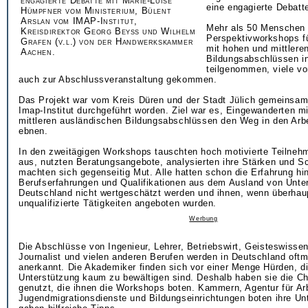
engagierte Debatte mit Marie-Luise
eine engagierte Debatt
Hümpfner vom Ministerium, Bülent
Arslan vom IMAP-Institut,
Mehr als 50 Menschen 
Kreisdirektor Georg Beyß und Wilhelm
Perspektivworkshops f
Grafen (v.l.) von der Handwerkskammer
mit hohen und mittlere
Aachen.
Bildungsabschlüssen in
teilgenommen, viele vo
auch zur Abschlussveranstaltung gekommen.
Das Projekt war vom Kreis Düren und der Stadt Jülich gemeinsam
Imap-Institut durchgeführt worden. Ziel war es, Eingewanderten m
mittleren ausländischen Bildungsabschlüssen den Weg in den Arb
ebnen.
In den zweitägigen Workshops tauschten hoch motivierte Teilneh
aus, nutzten Beratungsangebote, analysierten ihre Stärken und 
machten sich gegenseitig Mut. Alle hatten schon die Erfahrung hin
Berufserfahrungen und Qualifikationen aus dem Ausland von Unte
Deutschland nicht wertgeschätzt werden und ihnen, wenn überhaup
unqualifizierte Tätigkeiten angeboten wurden.
Werbung
Die Abschlüsse von Ingenieur, Lehrer, Betriebswirt, Geisteswissen
Journalist und vielen anderen Berufen werden in Deutschland oftm
anerkannt. Die Akademiker finden sich vor einer Menge Hürden, d
Unterstützung kaum zu bewältigen sind. Deshalb haben sie die C
genutzt, die ihnen die Workshops boten. Kammern, Agentur für Arb
Jugendmigrationsdienste und Bildungseinrichtungen boten ihre Un