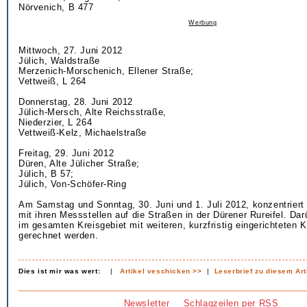
Nörvenich, B 477
Werbung
Mittwoch, 27. Juni 2012
Jülich, Waldstraße
Merzenich-Morschenich, Ellener Straße;
Vettweiß, L 264
Donnerstag, 28. Juni 2012
Jülich-Mersch, Alte Reichsstraße,
Niederzier, L 264
Vettweiß-Kelz, Michaelstraße
Freitag, 29. Juni 2012
Düren, Alte Jülicher Straße;
Jülich, B 57;
Jülich, Von-Schöfer-Ring
Am Samstag und Sonntag, 30. Juni und 1. Juli 2012, konzentriert 
mit ihren Messstellen auf die Straßen in der Dürener Rureifel. Da
im gesamten Kreisgebiet mit weiteren, kurzfristig eingerichteten Ko
gerechnet werden.
Dies ist mir was wert:
|
Artikel veschicken >>
|
Leserbrief zu diesem Art
Newsletter
Schlagzeilen per RSS