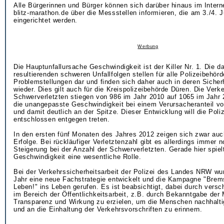
Alle Bürgerinnen und Bürger können sich darüber hinaus im Intern
blitz-marathon.de über die Messstellen informieren, die am 3./4. J
eingerichtet werden.
Werbung
Die Hauptunfallursache Geschwindigkeit ist der Killer Nr. 1. Die d
resultierenden schweren Unfallfolgen stellen für alle Polizeibehör
Problemstellungen dar und finden sich daher auch in deren Siche
wieder. Dies gilt auch für die Kreispolizeibehörde Düren. Die Verke
Schwerverletzten stiegen von 986 im Jahr 2010 auf 1065 im Jahr 
die unangepasste Geschwindigkeit bei einem Verursacheranteil vo
und damit deutlich an der Spitze. Dieser Entwicklung will die Poli
entschlossen entgegen treten.
In den ersten fünf Monaten des Jahres 2012 zeigen sich zwar auch
Erfolge. Bei rückläufiger Verletztenzahl gibt es allerdings immer 
Steigerung bei der Anzahl der Schwerverletzten. Gerade hier spiel
Geschwindigkeit eine wesentliche Rolle.
Bei der Verkehrssicherheitsarbeit der Polizei des Landes NRW wur
Jahr eine neue Fachstrategie entwickelt und die Kampagne "Brems
Leben!" ins Leben gerufen. Es ist beabsichtigt, dabei durch vers
im Bereich der Öffentlichkeitsarbeit, z.B. durch Bekanntgabe der
Transparenz und Wirkung zu erzielen, um die Menschen nachhalti
und an die Einhaltung der Verkehrsvorschriften zu erinnern.