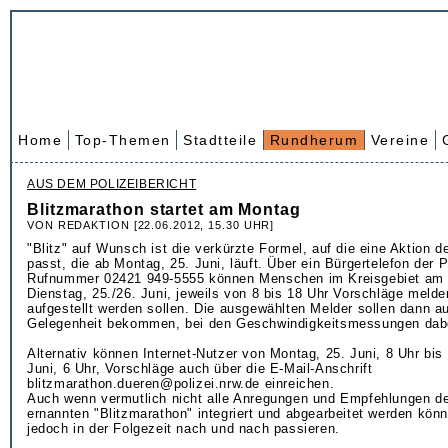
Home
Top-Themen
Stadtteile
Rundherum
Vereine
AUS DEM POLIZEIBERICHT
Blitzmarathon startet am Montag
VON REDAKTION [22.06.2012, 15.30 UHR]
"Blitz" auf Wunsch ist die verkürzte Formel, auf die eine Aktion d
passt, die ab Montag, 25. Juni, läuft. Über ein Bürgertelefon der P
Rufnummer 02421 949-5555 können Menschen im Kreisgebiet am
Dienstag, 25./26. Juni, jeweils von 8 bis 18 Uhr Vorschläge meld
aufgestellt werden sollen. Die ausgewählten Melder sollen dann a
Gelegenheit bekommen, bei den Geschwindigkeitsmessungen dabe
Alternativ können Internet-Nutzer von Montag, 25. Juni, 8 Uhr bis
Juni, 6 Uhr, Vorschläge auch über die E-Mail-Anschrift
blitzmarathon.dueren@polizei.nrw.de einreichen.
Auch wenn vermutlich nicht alle Anregungen und Empfehlungen de
ernannten "Blitzmarathon" integriert und abgearbeitet werden könn
jedoch in der Folgezeit nach und nach passieren.