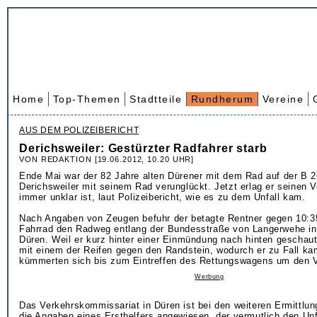
Home
Top-Themen
Stadtteile
Rundherum
Vereine
AUS DEM POLIZEIBERICHT
Derichsweiler: Gestürzter Radfahrer starb
VON REDAKTION [19.06.2012, 10.20 UHR]
Ende Mai war der 82 Jahre alten Dürener mit dem Rad auf der B 2
Derichsweiler mit seinem Rad verunglückt. Jetzt erlag er seinen 
immer unklar ist, laut Polizeibericht, wie es zu dem Unfall kam.
Nach Angaben von Zeugen befuhr der betagte Rentner gegen 10:3
Fahrrad den Radweg entlang der Bundesstraße von Langerwehe in 
Düren. Weil er kurz hinter einer Einmündung nach hinten geschaut 
mit einem der Reifen gegen den Randstein, wodurch er zu Fall kam
kümmerten sich bis zum Eintreffen des Rettungswagens um den V
Werbung
Das Verkehrskommissariat in Düren ist bei den weiteren Ermittlun
die Angaben eines Ersthelfers angewiesen, der vermutlich den Unf