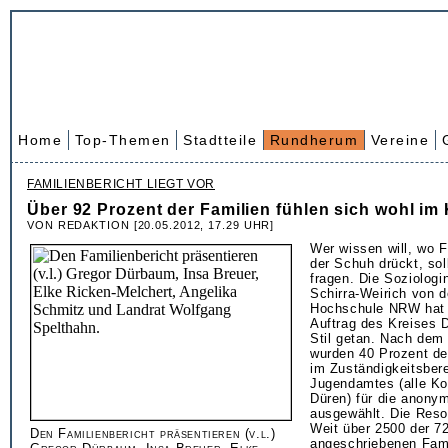
Home
Top-Themen
Stadtteile
Rundherum
Vereine
FAMILIENBERICHT LIEGT VOR
Über 92 Prozent der Familien fühlen sich wohl im
VON REDAKTION [20.05.2012, 17.29 UHR]
Wer wissen will, wo F
der Schuh drückt, soll
fragen. Die Soziologin
Schirra-Weirich von d
Hochschule NRW hat 
Auftrag des Kreises 
Stil getan. Nach dem 
wurden 40 Prozent de
im Zuständigkeitsbere
Jugendamtes (alle K
Düren) für die anony
ausgewählt. Die Res
Weit über 2500 der 7
Den Familienbericht präsentieren (v.l.)
angeschriebenen Fami