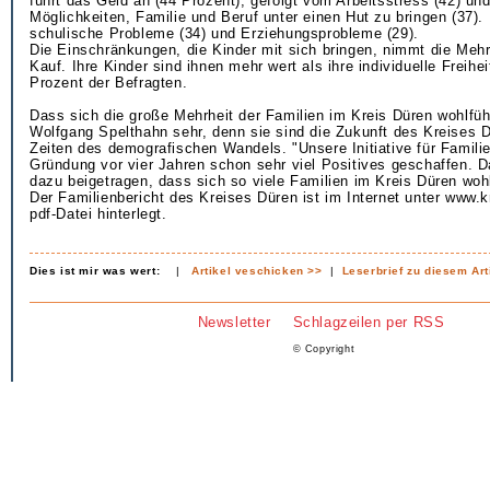
führt das Geld an (44 Prozent), gefolgt vom Arbeitsstress (42) u
Möglichkeiten, Familie und Beruf unter einen Hut zu bringen (37).
schulische Probleme (34) und Erziehungsprobleme (29).
Die Einschränkungen, die Kinder mit sich bringen, nimmt die Mehr
Kauf. Ihre Kinder sind ihnen mehr wert als ihre individuelle Freihe
Prozent der Befragten.
Dass sich die große Mehrheit der Familien im Kreis Düren wohlfühl
Wolfgang Spelthahn sehr, denn sie sind die Zukunft des Kreises D
Zeiten des demografischen Wandels. "Unsere Initiative für Familie 
Gründung vor vier Jahren schon sehr viel Positives geschaffen. D
dazu beigetragen, dass sich so viele Familien im Kreis Düren wohl
Der Familienbericht des Kreises Düren ist im Internet unter www.k
pdf-Datei hinterlegt.
Dies ist mir was wert:
|
Artikel veschicken >>
|
Leserbrief zu diesem Art
Newsletter
Schlagzeilen per RSS
© Copyright