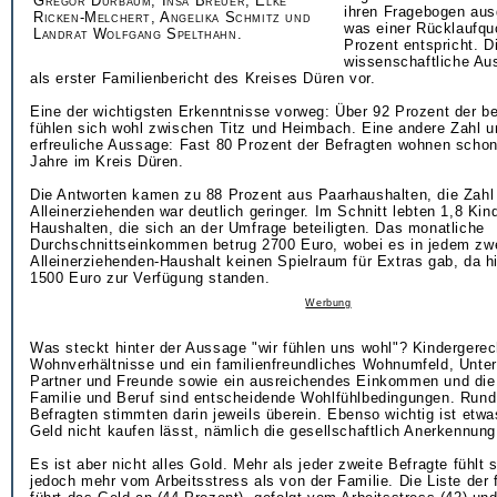
Gregor Dürbaum, Insa Breuer, Elke
ihren Fragebogen ausg
Ricken-Melchert, Angelika Schmitz und
was einer Rücklaufqu
Landrat Wolfgang Spelthahn.
Prozent entspricht. D
wissenschaftliche Au
als erster Familienbericht des Kreises Düren vor.
Eine der wichtigsten Erkenntnisse vorweg: Über 92 Prozent der be
fühlen sich wohl zwischen Titz und Heimbach. Eine andere Zahl u
erfreuliche Aussage: Fast 80 Prozent der Befragten wohnen schon
Jahre im Kreis Düren.
Die Antworten kamen zu 88 Prozent aus Paarhaushalten, die Zahl
Alleinerziehenden war deutlich geringer. Im Schnitt lebten 1,8 Kin
Haushalten, die sich an der Umfrage beteiligten. Das monatliche
Durchschnittseinkommen betrug 2700 Euro, wobei es in jedem zw
Alleinerziehenden-Haushalt keinen Spielraum für Extras gab, da h
1500 Euro zur Verfügung standen.
Werbung
Was steckt hinter der Aussage "wir fühlen uns wohl"? Kindergerec
Wohnverhältnisse und ein familienfreundliches Wohnumfeld, Unte
Partner und Freunde sowie ein ausreichendes Einkommen und die 
Familie und Beruf sind entscheidende Wohlfühlbedingungen. Rund
Befragten stimmten darin jeweils überein. Ebenso wichtig ist etwa
Geld nicht kaufen lässt, nämlich die gesellschaftlich Anerkennung
Es ist aber nicht alles Gold. Mehr als jeder zweite Befragte fühlt s
jedoch mehr vom Arbeitsstress als von der Familie. Die Liste der 