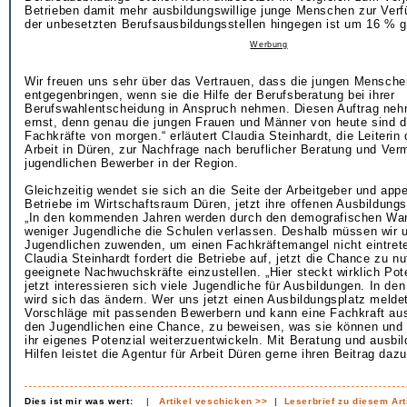
Betrieben damit mehr ausbildungswillige junge Menschen zur Verf
der unbesetzten Berufsausbildungsstellen hingegen ist um 16 % 
Werbung
Wir freuen uns sehr über das Vertrauen, dass die jungen Mensch
entgegenbringen, wenn sie die Hilfe der Berufsberatung bei ihrer
Berufswahlentscheidung in Anspruch nehmen. Diesen Auftrag neh
ernst, denn genau die jungen Frauen und Männer von heute sind 
Fachkräfte von morgen.“ erläutert Claudia Steinhardt, die Leiterin 
Arbeit in Düren, zur Nachfrage nach beruflicher Beratung und Verm
jugendlichen Bewerber in der Region.
Gleichzeitig wendet sie sich an die Seite der Arbeitgeber und appel
Betriebe im Wirtschaftsraum Düren, jetzt ihre offenen Ausbildung
„In den kommenden Jahren werden durch den demografischen Wa
weniger Jugendliche die Schulen verlassen. Deshalb müssen wir u
Jugendlichen zuwenden, um einen Fachkräftemangel nicht eintrete
Claudia Steinhardt fordert die Betriebe auf, jetzt die Chance zu n
geeignete Nachwuchskräfte einzustellen. „Hier steckt wirklich Pot
jetzt interessieren sich viele Jugendliche für Ausbildungen. In de
wird sich das ändern. Wer uns jetzt einen Ausbildungsplatz meldet
Vorschläge mit passenden Bewerbern und kann eine Fachkraft au
den Jugendlichen eine Chance, zu beweisen, was sie können und 
ihr eigenes Potenzial weiterzuentwickeln. Mit Beratung und ausbi
Hilfen leistet die Agentur für Arbeit Düren gerne ihren Beitrag dazu
Dies ist mir was wert:
|
Artikel veschicken >>
|
Leserbrief zu diesem Art