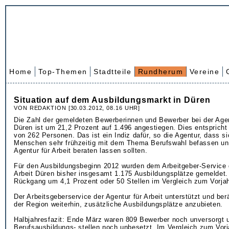
Home
Top-Themen
Stadtteile
Rundherum
Vereine
Situation auf dem Ausbildungsmarkt in Düren
VON REDAKTION [30.03.2012, 08.16 UHR]
Die Zahl der gemeldeten Bewerberinnen und Bewerber bei der Agent
Düren ist um 21,2 Prozent auf 1.496 angestiegen. Dies entspricht
von 262 Personen. Das ist ein Indiz dafür, so die Agentur, dass si
Menschen sehr frühzeitig mit dem Thema Berufswahl befassen un
Agentur für Arbeit beraten lassen sollten.
Für den Ausbildungsbeginn 2012 wurden dem Arbeitgeber-Service d
Arbeit Düren bisher insgesamt 1.175 Ausbildungsplätze gemeldet. 
Rückgang um 4,1 Prozent oder 50 Stellen im Vergleich zum Vorjah
Der Arbeitsgeberservice der Agentur für Arbeit unterstützt und be
der Region weiterhin, zusätzliche Ausbildungsplätze anzubieten.
Halbjahresfazit: Ende März waren 809 Bewerber noch unversorgt 
Berufsausbildungs- stellen noch unbesetzt. Im Vergleich zum Vor