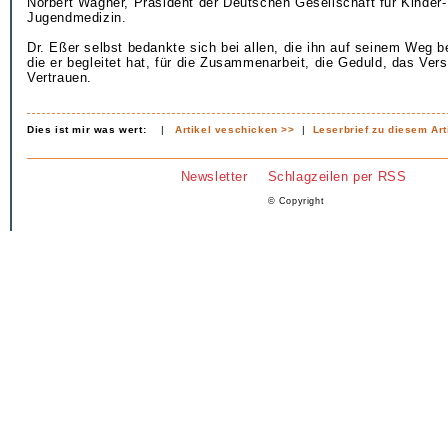
Norbert Wagner, Präsident der Deutschen Gesellschaft für Kinder-
Jugendmedizin.
Dr. Eßer selbst bedankte sich bei allen, die ihn auf seinem Weg b
die er begleitet hat, für die Zusammenarbeit, die Geduld, das Ver
Vertrauen.
Dies ist mir was wert:
|
Artikel veschicken >>
|
Leserbrief zu diesem Art
Newsletter
Schlagzeilen per RSS
© Copyright