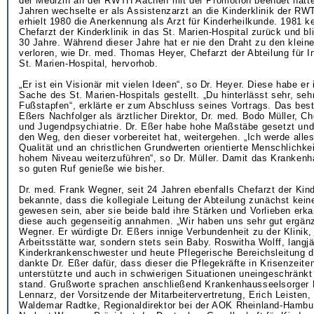
der Medizin an der RWTH Aachen mit der Promotion beendet hatt
Jahren wechselte er als Assistenzarzt an die Kinderklinik der R
erhielt 1980 die Anerkennung als Arzt für Kinderheilkunde. 1981 ke
Chefarzt der Kinderklinik in das St. Marien-Hospital zurück und bl
30 Jahre. Während dieser Jahre hat er nie den Draht zu den klein
verloren, wie Dr. med. Thomas Heyer, Chefarzt der Abteilung für I
St. Marien-Hospital, hervorhob.
„Er ist ein Visionär mit vielen Ideen“, so Dr. Heyer. Diese habe er
Sache des St. Marien-Hospitals gestellt. „Du hinterlässt sehr, seh
Fußstapfen“, erklärte er zum Abschluss seines Vortrags. Das best
Eßers Nachfolger als ärztlicher Direktor, Dr. med. Bodo Müller, Ch
und Jugendpsychiatrie. Dr. Eßer habe hohe Maßstäbe gesetzt und 
den Weg, den dieser vorbereitet hat, weitergehen. „Ich werde alle
Qualität und an christlichen Grundwerten orientierte Menschlichkei
hohem Niveau weiterzuführen“, so Dr. Müller. Damit das Krankenh
so guten Ruf genieße wie bisher.
Dr. med. Frank Wegner, seit 24 Jahren ebenfalls Chefarzt der Kind
bekannte, dass die kollegiale Leitung der Abteilung zunächst kein
gewesen sein, aber sie beide bald ihre Stärken und Vorlieben erka
diese auch gegenseitig annahmen. „Wir haben uns sehr gut ergänzt
Wegner. Er würdigte Dr. Eßers innige Verbundenheit zu der Klinik, 
Arbeitsstätte war, sondern stets sein Baby. Roswitha Wolff, langjä
Kinderkrankenschwester und heute Pflegerische Bereichsleitung de
dankte Dr. Eßer dafür, dass dieser die Pflegekräfte in Krisenzeit
unterstützte und auch in schwierigen Situationen uneingeschränkt 
stand. Grußworte sprachen anschließend Krankenhausseelsorger Pf
Lennarz, der Vorsitzende der Mitarbeitervertretung, Erich Leisten
Waldemar Radtke, Regionaldirektor bei der AOK Rheinland-Hambur