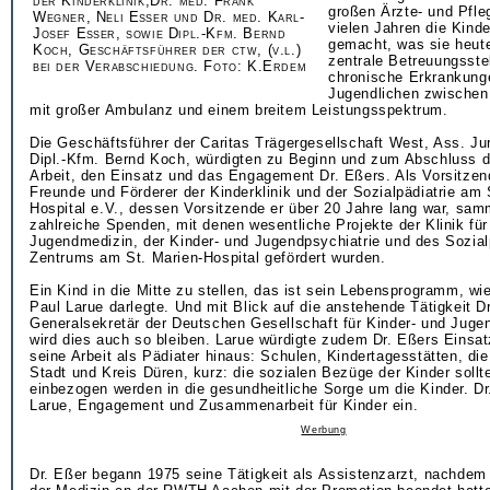
der Kinderklinik,Dr. med. Frank
großen Ärzte- und Pfle
Wegner, Neli Eßer und Dr. med. Karl-
vielen Jahren die Kind
Josef Eßer, sowie Dipl.-Kfm. Bernd
gemacht, was sie heute
Koch, Geschäftsführer der ctw, (v.l.)
zentrale Betreuungsstel
bei der Verabschiedung. Foto: K.Erdem
chronische Erkrankung
Jugendlichen zwischen
mit großer Ambulanz und einem breitem Leistungsspektrum.
Die Geschäftsführer der Caritas Trägergesellschaft West, Ass. J
Dipl.-Kfm. Bernd Koch, würdigten zu Beginn und zum Abschluss d
Arbeit, den Einsatz und das Engagement Dr. Eßers. Als Vorsitzen
Freunde und Förderer der Kinderklinik und der Sozialpädiatrie am 
Hospital e.V., dessen Vorsitzende er über 20 Jahre lang war, sa
zahlreiche Spenden, mit denen wesentliche Projekte der Klinik für
Jugendmedizin, der Kinder- und Jugendpsychiatrie und des Sozial
Zentrums am St. Marien-Hospital gefördert wurden.
Ein Kind in die Mitte zu stellen, das ist sein Lebensprogramm, wi
Paul Larue darlegte. Und mit Blick auf die anstehende Tätigkeit D
Generalsekretär der Deutschen Gesellschaft für Kinder- und Jugen
wird dies auch so bleiben. Larue würdigte zudem Dr. Eßers Einsat
seine Arbeit als Pädiater hinaus: Schulen, Kindertagesstätten, d
Stadt und Kreis Düren, kurz: die sozialen Bezüge der Kinder soll
einbezogen werden in die gesundheitliche Sorge um die Kinder. Dr.
Larue, Engagement und Zusammenarbeit für Kinder ein.
Werbung
Dr. Eßer begann 1975 seine Tätigkeit als Assistenzarzt, nachdem