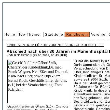
Home
Top-Themen
Stadtteile
Rundherum
Vereine
KINDERZENTRUM FÜR DIE ZUKUNFT SEHR GUT AUFGESTELLT
Abschied nach über 30 Jahren im Marienhospital
VON REDAKTION [25.03.2012, 08.43 UHR]
Er hat die Kinder in die
Darin waren sich die Gä
Verabschiedung von Dr
Eßer, langjähriger Chef
Kinderklinik am St. Mar
sowie seit 2004 ärztlich
Haus der Stadt gekom
30 Jahre war Dr. Eßer 
Kinderklinik. In dieser 
zukunftsweisende Entw
den Weg gebracht, wie
Sozialpädiatrischen Ze
Kinder- und Jugendpsyc
Geschäftsführer Gábor Szük, Chefarzt
Neonatologie. Gemein