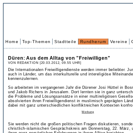
Home
Top-Themen
Stadtteile
Rundherum
Vereine
Düren: Aus dem Alltag von "Freiwilligen"
VON REDAKTION [20.03.2012, 09.55 UHR]
Die Internationalen Freiwilligendienste werden immer beliebter. J
auch in Länder, um das interkulturelle und intereligiöse Miteinande
kennenzulernen.
So arbeiteten im vergangenen Jahr die Dürener Josi Hüttel in Bo
und Jakob Richers in Jerusalem. Dort lernten sie in ganz untersch
die Probleme und Lösungsansätze in einer multireligiösen Gesells
absolvierten ihren Freiwilligendienst in muslimisch geprägten Län
dabei mit ganz unterschiedlichen konfliktreichen Kontexten konfron
Werbung
Sie werden nicht die großen politischen Fragen diskutieren, sond
christlich-islamischen Gesprächskreis am Donnerstag, 22. März, 
ihren ganz persönlichen Erfahrungen in ihrem Alltag berichten.