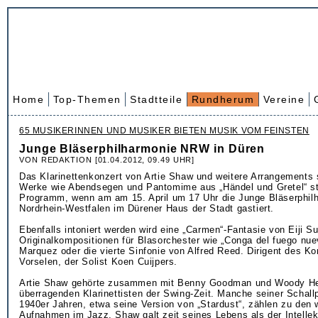
Home
Top-Themen
Stadtteile
Rundherum
Vereine
65 MUSIKERINNEN UND MUSIKER BIETEN MUSIK VOM FEINSTEN
Junge Bläserphilharmonie NRW in Düren
VON REDAKTION [01.04.2012, 09.49 UHR]
Das Klarinettenkonzert von Artie Shaw und weitere Arrangements 
Werke wie Abendsegen und Pantomime aus „Händel und Gretel“ s
Programm, wenn am am 15. April um 17 Uhr die Junge Bläserphil
Nordrhein-Westfalen im Dürener Haus der Stadt gastiert.
Ebenfalls intoniert werden wird eine „Carmen“-Fantasie von Eiji S
Originalkompositionen für Blasorchester wie „Conga del fuego nue
Marquez oder die vierte Sinfonie von Alfred Reed. Dirigent des Ko
Vorselen, der Solist Koen Cuijpers.
Artie Shaw gehörte zusammen mit Benny Goodman und Woody H
überragenden Klarinettisten der Swing-Zeit. Manche seiner Schall
1940er Jahren, etwa seine Version von „Stardust“, zählen zu den 
Aufnahmen im Jazz. Shaw galt zeit seines Lebens als der Intellek