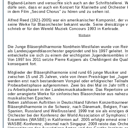
Bigband-Leitern und versuchte sich auch an der Schriftstellerei. 
dürfe sein, dass er auch ein Konzert für Klarinette und Orchester
in dem Film „Second Chorus“ zu hören und zu sehen ist.
Alfred Reed (1921-2005) war ein amerikanischer Komponist, der v
seine Werke für Blasorchester bekannt wurde. Seine dreisätzige vi
schrieb er für den Wereld Muziek Concours 1993 in Kerkrade.
Werbung
Die Junge Bläserphilharmonie Nordrhein-Westfalen wurde von Rei
als Landesjugendblasorchester gegründet und bis 1997 geleitet. In
entwickelte sie sich zu einem der wichtigsten Jugendensembles i
Von 1997 bis 2011 setzte Pierre Kuijpers als Chefdirigent die Qual
konsequent fort.
Mitglieder der Bläserphilharmonie sind rund 65 junge Musiker und
zwischen 15 und 25 Jahren, viele von ihnen Preisträger bei „Jugen
werden erst nach bestandenem Vorspiel oder erfolgreicher Teilnah
Probearbeitsphase aufgenommen. Zwei bis drei Mal im Jahr trifft 
zu Arbeitsphasen in der Landesmusikakademie. Das Repertoire um
oder arrangierte Werke für sinfonisches Blasorchester aus nahezu
musikalischen Epochen.
Neben zahllosen Auftritten in Deutschland führten Konzerttournee
Bläserphilharmonie in die Schweiz, nach Dänemark, Belgien, Frankr
Spanien, Russland und Weißrussland. 1999 trat sie als einziges 
Orchester bei der Konferenz der World Association of Symphonic
Ensembles (WASBE) in Kalifornien auf. 2005 erfolgte erneut eine 
WASBE-Konferenz, diesmal nach Singapur. 2009 reiste das Orche