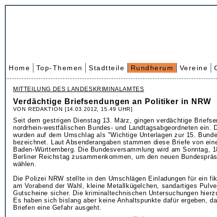
Home
Top-Themen
Stadtteile
Rundherum
Vereine
MITTEILUNG DES LANDESKRIMINALAMTES
Verdächtige Briefsendungen an Politiker in NRW
VON REDAKTION [14.03.2012, 15.49 UHR]
Seit dem gestrigen Dienstag 13. März, gingen verdächtige Briefs
nordrhein-westfälischen Bundes- und Landtagsabgeordneten ein. 
wurden auf dem Umschlag als "Wichtige Unterlagen zur 15. Bun
bezeichnet. Laut Absenderangaben stammen diese Briefe von ein
Baden-Württemberg. Die Bundesversammlung wird am Sonntag, 1
Berliner Reichstag zusammenkommen, um den neuen Bundespräs
wählen.
Die Polizei NRW stellte in den Umschlägen Einladungen für ein fik
am Vorabend der Wahl, kleine Metallkügelchen, sandartiges Pulve
Gutscheine sicher. Die kriminaltechnischen Untersuchungen hierz
Es haben sich bislang aber keine Anhaltspunkte dafür ergeben, d
Briefen eine Gefahr ausgeht.