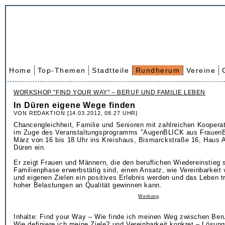
Home
Top-Themen
Stadtteile
Rundherum
Vereine
WORKSHOP "FIND YOUR WAY" – BERUF UND FAMILIE LEBEN
In Düren eigene Wege finden
VON REDAKTION [14.03.2012, 08.27 UHR]
Chancengleichheit, Familie und Senioren mit zahlreichen Koopera
im Zuge des Veranstaltungsprogramms "AugenBLICK aus Frauen
März von 16 bis 18 Uhr ins Kreishaus, Bismarckstraße 16, Haus
Düren ein.
Er zeigt Frauen und Männern, die den beruflichen Wiedereinstieg 
Familienphase erwerbstätig sind, einen Ansatz, wie Vereinbarkeit 
und eigenen Zielen ein positives Erlebnis werden und das Leben 
hoher Belastungen an Qualität gewinnen kann.
Werbung
Inhalte: Find your Way – Wie finde ich meinen Weg zwischen Beru
Wie definiere ich meine Ziele? und Vereinbarkeit konkret – Lösung