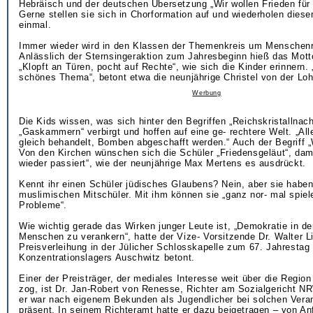
Hebräisch und der deutschen Übersetzung „Wir wollen Frieden für 
Gerne stellen sie sich in Chorformation auf und wiederholen diese
einmal.
Immer wieder wird in den Klassen der Themenkreis um Menschenre
Anlässlich der Sternsingeraktion zum Jahresbeginn hieß das Mott
„Klopft an Türen, pocht auf Rechte“, wie sich die Kinder erinnern. 
schönes Thema“, betont etwa die neunjährige Christel von der Loh
Werbung
Die Kids wissen, was sich hinter den Begriffen „Reichskristallnach
„Gaskammern“ verbirgt und hoffen auf eine ge- rechtere Welt. „Al
gleich behandelt, Bomben abgeschafft werden.“ Auch der Begriff „We
Von den Kirchen wünschen sich die Schüler „Friedensgeläut“, dam
wieder passiert“, wie der neunjährige Max Mertens es ausdrückt.
Kennt ihr einen Schüler jüdisches Glaubens? Nein, aber sie haben
muslimischen Mitschüler. Mit ihm können sie „ganz nor- mal spiele
Probleme“.
Wie wichtig gerade das Wirken junger Leute ist, „Demokratie in d
Menschen zu verankern“, hatte der Vize- Vorsitzende Dr. Walter L
Preisverleihung in der Jülicher Schlosskapelle zum 67. Jahrestag
Konzentrationslagers Auschwitz betont.
Einer der Preisträger, der mediales Interesse weit über die Region
zog, ist Dr. Jan-Robert von Renesse, Richter am Sozialgericht N
er war nach eigenem Bekunden als Jugendlicher bei solchen Vera
präsent. In seinem Richteramt hatte er dazu beigetragen – von An