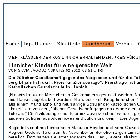
Home
Top-Themen
Stadtteile
Rundherum
Vereine
VIERTKLÄSSLER DER KGS LINNICH ERHALTEN DEN „PREIS FÜR Z
Linnicher Kinder für eine gerechte Welt
VON SILVIA JAGODZINSKA [22.02.2012, 07.51 UHR]
Die Jülicher Gesellschaft gegen das Vergessen und für die Tol
vergibt jährlich den „Preis für Zivilcourage“. Preisträger ist 
Katholischen Grundschule in Linnich.
„Nie wieder sollen Menschen in Gaskammern gesteckt werden. Ni
und Häuser abgefackelt werden. Nie wieder soll Krieg herrschen.“
aus einem Mund acht- und neunjährige Schüler der katholischen 
Linnich, die von der „Jülicher Gesellschaft gegen das Vergessen u
Toleranz“ für Zivilcourage und Toleranz ausgezeichnet wurde – g
anderen Schulen aus Aldenhoven und Jülich und dem Titzer Juge
Begleitet von ihren Lehrerinnen Manuela Heyden und Vera Claßen 
Pogrom-Gedenk- feier zum 9. November an der ehemaligen Linni
beteiligt. Dort hatten sie unter anderem das Lied „Hevenu shalom