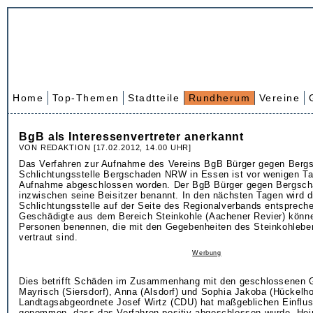
Home
Top-Themen
Stadtteile
Rundherum
Vereine
BgB als Interessenvertreter anerkannt
VON REDAKTION [17.02.2012, 14.00 UHR]
Das Verfahren zur Aufnahme des Vereins BgB Bürger gegen Bergs
Schlichtungsstelle Bergschaden NRW in Essen ist vor wenigen Ta
Aufnahme abgeschlossen worden. Der BgB Bürger gegen Bergschä
inzwischen seine Beisitzer benannt. In den nächsten Tagen wird 
Schlichtungsstelle auf der Seite des Regionalverbands entsprech
Geschädigte aus dem Bereich Steinkohle (Aachener Revier) könn
Personen benennen, die mit den Gegebenheiten des Steinkohlebe
vertraut sind.
Werbung
Dies betrifft Schäden im Zusammenhang mit den geschlossenen 
Mayrisch (Siersdorf), Anna (Alsdorf) und Sophia Jakoba (Hückelho
Landtagsabgeordnete Josef Wirtz (CDU) hat maßgeblichen Einflus
genommen, dass das Verfahren positiv abgeschlossen wurde. Hei