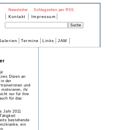
Newsletter
Schlagzeilen per RSS
Kontakt
Impressum
Galerien
Termine
Links
JAM
er
ür
Kreis Düren an
in der
trainerinnen und
motivieren, ihr
ht nur für ihre
auch für das
s Jahr 2011
Tätigkeit
reits bestehende
enzkranke, ein
en.