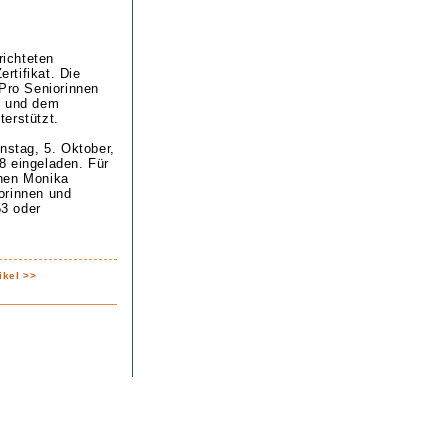
ichteten
ertifikat. Die
„Pro Seniorinnen
. und dem
erstützt.
nstag, 5. Oktober,
8 eingeladen. Für
ehen Monika
orinnen und
53 oder
ikel >>