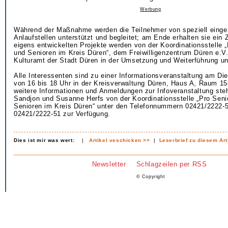
Werbung
Während der Maßnahme werden die Teilnehmer von speziell einger
Anlaufstellen unterstützt und begleitet; am Ende erhalten sie ein Z
eigens entwickelten Projekte werden von der Koordinationsstelle 
und Senioren im Kreis Düren“, dem Freiwilligenzentrum Düren e.V
Kulturamt der Stadt Düren in der Umsetzung und Weiterführung unt
Alle Interessenten sind zu einer Informationsveranstaltung am Die
von 16 bis 18 Uhr in der Kreisverwaltung Düren, Haus A, Raum 15
weitere Informationen und Anmeldungen zur Infoveranstaltung st
Sandjon und Susanne Herfs von der Koordinationsstelle „Pro Seni
Senioren im Kreis Düren“ unter den Telefonnummern 02421/2222-
02421/2222-51 zur Verfügung.
Dies ist mir was wert:
|
Artikel veschicken >>
|
Leserbrief zu diesem Art
Newsletter
Schlagzeilen per RSS
© Copyright