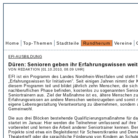
Home
Top-Themen
Stadtteile
Rundherum
Vereine
EFI-AUSBILDUNG
Düren: Senioren geben ihr Erfahrungswissen weit
VON REDAKTION [01.10.2010, 08.09 UHR]
EFI ist ein Programm des Landes Nordrhein-Westfalen und steht f
„Erfahrungswissen für Initiativen“. Seit einigen Jahren nimmt der 
diesem Programm teil und bildet jährlich zehn Menschen, die sich 
nachberuflichen Phase befinden, kostenlos zu sogenannten Senior
Seniortrainern aus. Ziel der Maßnahme ist es, ältere Menschen zu 
Erfahrungswissen an andere Menschen weiterzugeben und somit nic
eigene Lebensgestaltung Verantwortung zu übernehmen, sondern 
Gemeinwohl.
Die aus drei Blöcken bestehende Qualifizierungsmaßnahme für da
startet im Januar. Hier werden die Teilnehmer umfassend auf ihre 
vorbereitet und lernen die Arbeit anderer Seniortrainer kennen. Be
Projekte sind etwa ein Begleitdienst für Schwerstkranke und Dem
Theatertreff oder die sprachliche Förderung von Kindern an Schul