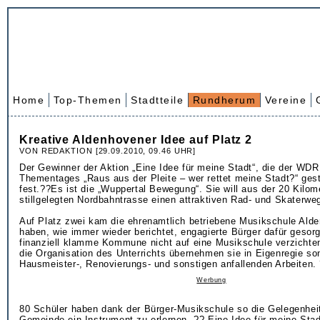
Home
Top-Themen
Stadtteile
Rundherum
Vereine
Kreative Aldenhovener Idee auf Platz 2
VON REDAKTION [29.09.2010, 09.46 UHR]
Der Gewinner der Aktion „Eine Idee für meine Stadt“, die der WDR
Thementages „Raus aus der Pleite – wer rettet meine Stadt?“ gesta
fest.??Es ist die „Wuppertal Bewegung“. Sie will aus der 20 Kilom
stillgelegten Nordbahntrasse einen attraktiven Rad- und Skaterw
Auf Platz zwei kam die ehrenamtlich betriebene Musikschule Alde
haben, wie immer wieder berichtet, engagierte Bürger dafür gesorg
finanziell klamme Kommune nicht auf eine Musikschule verzichte
die Organisation des Unterrichts übernehmen sie in Eigenregie so
Hausmeister-, Renovierungs- und sonstigen anfallenden Arbeiten.
Werbung
80 Schüler haben dank der Bürger-Musikschule so die Gelegenheit,
Gemeinde ein Instrument zu erlernen. ??„Eine Idee für meine Stad