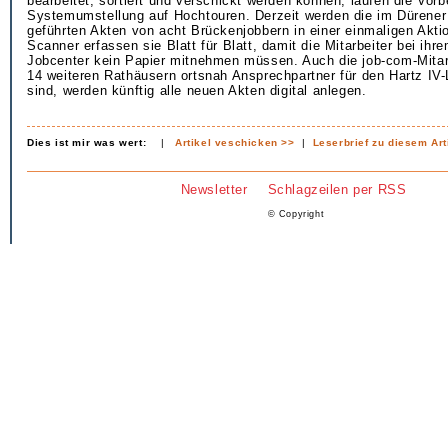
bearbeitet, sortiert und verschickt werden können, laufen die Vorb
Systemumstellung auf Hochtouren. Derzeit werden die im Dürene
geführten Akten von acht Brückenjobbern in einer einmaligen Aktion
Scanner erfassen sie Blatt für Blatt, damit die Mitarbeiter bei ih
Jobcenter kein Papier mitnehmen müssen. Auch die job-com-Mitarb
14 weiteren Rathäusern ortsnah Ansprechpartner für den Hartz IV
sind, werden künftig alle neuen Akten digital anlegen.
Dies ist mir was wert:
|
Artikel veschicken >>
|
Leserbrief zu diesem Art
Newsletter
Schlagzeilen per RSS
© Copyright