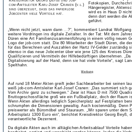
Kreisdirektor Georg Beyß und job-
Fotokopien, Durchschri
com-Amtsleiter Karl-Josef Cranen (v.l.)
Hängeregister, Aktensc
sind überzeugt, dass das papierlose
wird es in Haus D nich
Jobcenter viele Vorteile hat.
denn dort werden die 
geführt.
„Wenn nicht jetzt, wann dann ...?“, kommentiert Landrat Wolfgan
weitere Vordringen ins digitale Zeitalter. In der Tat: Mit dem Jahre
Düren eine Art Familienzusammenführung in einem völlig neuen 
Logo der job-com statt. Die 80 Mitarbeiter der Stadt Düren, die de
für das Berechnen und Auszahlen der Hartz IV-Gelder zuständig si
ebenso in das neue Jobcenter über wie jene 125 des Kreises Düre
Qualifizieren und Vermitteln der Hilfebedürftigen übernehmen. „Da 
Digitalisierung auf der Hand, denn sie hat viele Vorteile“, sagt La
Spelthahn.
Werbung
Auf rund 18 Meter Akten greift jeder Sachbearbeiter bei seinen la
weiß job-com-Amtsleiter Karl-Josef Cranen: „Das summiert sich ga
Vom Archiv ganz zu schweigen.“ Zwar ist Haus D mit 7500 Quadr
Bruttogeschossfläche groß wie ein Fußballplatz, doch der Raum ist
Wenn Akten allerdings lediglich Speicherplatz auf Festplatten ben
schrumpfen die Dimensionen gewaltig. Auch kostenmäßig. Denn P
preiswerter als Büromöbel und Stauraum. „Wir sparen unter dem S
Arbeitsplatz 1300 Euro ein“, berichtet Kreisdirektor Georg Beyß, d
verantwortliche Dezernent.
Da digitale Akten auch im alltäglichen Arbeitsablauf Vorteile haben,