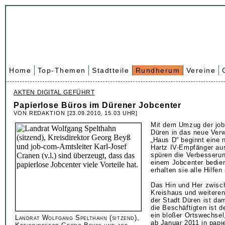
Home
Top-Themen
Stadtteile
Rundherum
Vereine
AKTEN DIGITAL GEFÜHRT
Papierlose Büros im Dürener Jobcenter
VON REDAKTION [23.09.2010, 15.03 UHR]
Mit dem Umzug der job
Düren in das neue Ver
„Haus D“ beginnt eine 
Hartz IV-Empfänger aus
spüren die Verbesserung
einem Jobcenter bedien
erhalten sie alle Hilfe
Das Hin und Her zwisc
Kreishaus und weiteren 
der Stadt Düren ist da
die Beschäftigten ist 
ein bloßer Ortswechsel
Landrat Wolfgang Spelthahn (sitzend),
ab Januar 2011 in papi