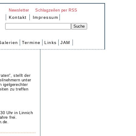
Newsletter
Schlagzeilen per RSS
Kontakt
Impressum
Galerien
Termine
Links
JAM
ten“, stellt der
Teilnehmern unter
n igelgerechter
ten zu treffen
30 Uhr in Linnich
hre frei.
n.de.