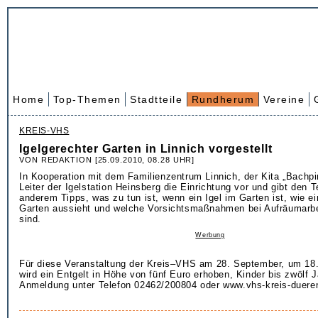
Home
Top-Themen
Stadtteile
Rundherum
Vereine
KREIS-VHS
Igelgerechter Garten in Linnich vorgestellt
VON REDAKTION [25.09.2010, 08.28 UHR]
In Kooperation mit dem Familienzentrum Linnich, der Kita „Bachpira
Leiter der Igelstation Heinsberg die Einrichtung vor und gibt den 
anderem Tipps, was zu tun ist, wenn ein Igel im Garten ist, wie ei
Garten aussieht und welche Vorsichtsmaßnahmen bei Aufräumarbei
sind.
Werbung
Für diese Veranstaltung der Kreis–VHS am 28. September, um 18.
wird ein Entgelt in Höhe von fünf Euro erhoben, Kinder bis zwölf Ja
Anmeldung unter Telefon 02462/200804 oder www.vhs-kreis-duere