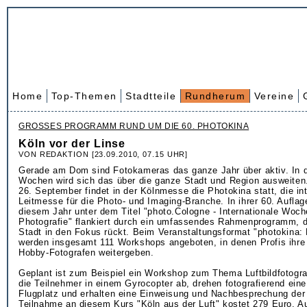
Home
Top-Themen
Stadtteile
Rundherum
Vereine
GROSSES PROGRAMM RUND UM DIE 60. PHOTOKINA
Köln vor der Linse
VON REDAKTION [23.09.2010, 07.15 UHR]
Gerade am Dom sind Fotokameras das ganze Jahr über aktiv. In 
Wochen wird sich das über die ganze Stadt und Region ausweiten
26. September findet in der Kölnmesse die Photokina statt, die in
Leitmesse für die Photo- und Imaging-Branche. In ihrer 60. Auflage
diesem Jahr unter dem Titel "photo.Cologne - Internationale Woch
Photografie" flankiert durch ein umfassendes Rahmenprogramm, 
Stadt in den Fokus rückt. Beim Veranstaltungsformat "photokina: K
werden insgesamt 111 Workshops angeboten, in denen Profis ihre 
Hobby-Fotografen weitergeben.
Geplant ist zum Beispiel ein Workshop zum Thema Luftbildfotogra
die Teilnehmer in einem Gyrocopter ab, drehen fotografierend ei
Flugplatz und erhalten eine Einweisung und Nachbesprechung der
Teilnahme an diesem Kurs "Köln aus der Luft" kostet 279 Euro. 