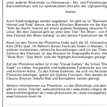
unter anderen Workshops zu Unterwasser-, Akt- und Porträtfotogra
Basisworkshops und zur spektakulären Disziplin des Lightpaintin
Werbung
Auch Stadtrundgänge werden angeboten. So geht es im "Basiswo
Himmel und Erde" darum, die echt Kölschen Momente mit der Ka
"Köln bei Nacht" kommt auf einem anderen Rundgang inklusive Pi
Linse. Mit dem Zweirad geht es unter dem Titel "Am Rhein - von P
dem Fahrrad den Rhein entlang" zu den besten Fotomotiven der R
Rund um den Termin der Photokina findet auch die 20. Internatio
Köln (IPK) statt. Im Rahmen dieses Festivals finden in Museen, G
anderen Institutionen zahlreiche Ausstellungen rund um das Thema
Zentrum des Festivals ist das Museum für Angewandte Kunst. Hie
"René Burri - Das Werk" eine der Highlight-Ausstellungen gezeigt.
Auf der Photokina selbst ist in der "Visual Gallery" die Schau "Di
Stadt" zu sehen. Ausgestellt sind bedeutende Fundstücke aus v
und Archiven Kölns. Zu den Kölner Gallerien, die sich mit Aktion
Photokina beteiligen, gehört die Gallerie Fotoraum. Hier werden d
Clausia Dreysse, Sibylle Mall und Bernadette Jansen gezeigt.
Weitere Informationen zur Photokina, zu den Workshops und d
gibt es online. Internet: www.photokina.de | www.photo-cologne.de
www.koelnfotografiert.de | www.photoszene.de | www.visualgallery.
www.fotoraum-koeln.de