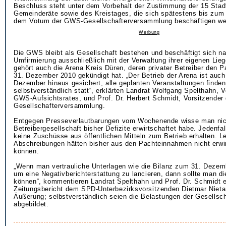
Beschluss steht unter dem Vorbehalt der Zustimmung der 15 Stad
Gemeinderäte sowie des Kreistages, die sich spätestens bis zum
dem Votum der GWS-Gesellschafterversammlung beschäftigen we
Werbung
Die GWS bleibt als Gesellschaft bestehen und beschäftigt sich na
Umfirmierung ausschließlich mit der Verwaltung ihrer eigenen Lie
gehört auch die Arena Kreis Düren, deren privater Betreiber den 
31. Dezember 2010 gekündigt hat. „Der Betrieb der Arena ist auch
Dezember hinaus gesichert, alle geplanten Veranstaltungen finden
selbstverständlich statt“, erklärten Landrat Wolfgang Spelthahn, 
GWS-Aufsichtsrates, und Prof. Dr. Herbert Schmidt, Vorsitzender 
Gesellschafterversammlung.
Entgegen Presseverlautbarungen vom Wochenende wisse man nich
Betreibergesellschaft bisher Defizite erwirtschaftet habe. Jedenfa
keine Zuschüsse aus öffentlichen Mitteln zum Betrieb erhalten. Le
Abschreibungen hätten bisher aus den Pachteinnahmen nicht erwi
können.
„Wenn man vertrauliche Unterlagen wie die Bilanz zum 31. Dezem
um eine Negativberichterstattung zu lancieren, dann sollte man d
können“, kommentieren Landrat Spelthahn und Prof. Dr. Schmidt 
Zeitungsbericht dem SPD-Unterbezirksvorsitzenden Dietmar Niet
Äußerung; selbstverständlich seien die Belastungen der Gesellscha
abgebildet.