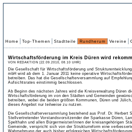
Home
Top-Themen
Stadtteile
Rundherum
Vereine
Wirtschaftsförderung im Kreis Düren wird rekomm
VON REDAKTION [22.09.2010, 08.10 UHR]
Die Gesellschaft für Wirtschaftsförderung und Strukturentwicklun
mbH wird ab dem 1. Januar 2011 keine operative Wirtschaftsförd
betreiben. Das hat die Gesellschafterversammlung auf Empfehlu
Aufsichtsrates einstimmig beschlossen.
Ab Beginn des nächsten Jahres wird die Kreisverwaltung Düren di
Wirtschaftsförderung im von den Städten und Gemeinden gewün
betreiben, wobei die beiden größten Kommunen, Düren und Jülich,
dieses Angebot nur teilweise zu nutzen.
Die Gesellschafterversammlung bestehend aus Prof. Dr. Herbert 
Stellvertretender Vorstandsvorsitzender der Sparkasse Düren, La
Spelthahn und allen Bürgermeister/innen der kreisangehörigen St
Gemeinde, verspricht sich von der Strukturreform eine verbesserte
Wahrnehmung der auch bisher erfolgreichen Wirtschaftsförderungs