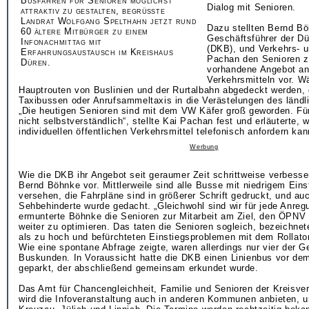
Busfahren für Senioren möglichst
Dialog mit Senioren.
attraktiv zu gestalten, begrüßte
Landrat Wolfgang Spelthahn jetzt rund
Dazu stellten Bernd B
60 ältere Mitbürger zu einem
Geschäftsführer der Dü
Infonachmittag mit
(DKB), und Verkehrs- u
Erfahrungsaustausch im Kreishaus
Pachan den Senioren z
Düren.
vorhandene Angebot an 
Verkehrsmitteln vor. W
Hauptrouten von Buslinien und der Rurtalbahn abgedeckt werden,
Taxibussen oder Anrufsammeltaxis in die Verästelungen des länd
„Die heutigen Senioren sind mit dem VW Käfer groß geworden. Für
nicht selbstverständlich“, stellte Kai Pachan fest und erläuterte, 
individuellen öffentlichen Verkehrsmittel telefonisch anfordern kan
Werbung
Wie die DKB ihr Angebot seit geraumer Zeit schrittweise verbessert
Bernd Böhnke vor. Mittlerweile sind alle Busse mit niedrigem Ein
versehen, die Fahrpläne sind in größerer Schrift gedruckt, und au
Sehbehinderte wurde gedacht. „Gleichwohl sind wir für jede Anreg
ermunterte Böhnke die Senioren zur Mitarbeit am Ziel, den ÖPNV
weiter zu optimieren. Das taten die Senioren sogleich, bezeichnet
als zu hoch und befürchteten Einstiegsproblemen mit dem Rollator
Wie eine spontane Abfrage zeigte, waren allerdings nur vier der 
Buskunden. In Voraussicht hatte die DKB einen Linienbus vor de
geparkt, der abschließend gemeinsam erkundet wurde.
Das Amt für Chancengleichheit, Familie und Senioren der Kreisve
wird die Infoveranstaltung auch in anderen Kommunen anbieten, u