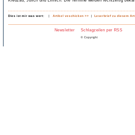
Kreuzau, Jülich und Linnich. Die Termine werden rechtzeitig beka
Dies ist mir was wert:
|
Artikel veschicken >>
|
Leserbrief zu diesem Art
Newsletter
Schlagzeilen per RSS
© Copyright