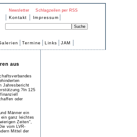
Newsletter
Schlagzeilen per RSS
Kontakt
Impressum
Galerien
Termine
Links
JAM
üren aus
schaftsverbandes
ehinderten
m Jahresbericht
erstützung.?In 125
finanziell
chaffen oder
 und Männer ein
 ein ganz leichtes
wierigen Zeiten",
?Die vom LVR-
dern Mittel der