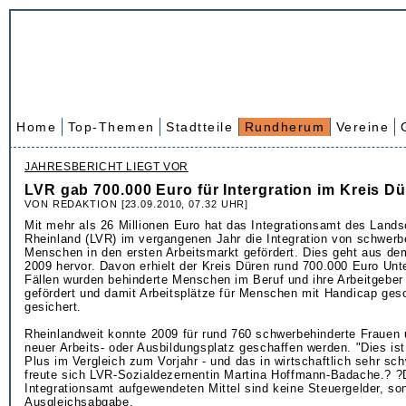
Home
Top-Themen
Stadtteile
Rundherum
Vereine
JAHRESBERICHT LIEGT VOR
LVR gab 700.000 Euro für Intergration im Kreis D
VON REDAKTION [23.09.2010, 07.32 UHR]
Mit mehr als 26 Millionen Euro hat das Integrationsamt des Land
Rheinland (LVR) im vergangenen Jahr die Integration von schwerb
Menschen in den ersten Arbeitsmarkt gefördert. Dies geht aus de
2009 hervor. Davon erhielt der Kreis Düren rund 700.000 Euro Unt
Fällen wurden behinderte Menschen im Beruf und ihre Arbeitgeber 
gefördert und damit Arbeitsplätze für Menschen mit Handicap ges
gesichert.
Rheinlandweit konnte 2009 für rund 760 schwerbehinderte Frauen
neuer Arbeits- oder Ausbildungsplatz geschaffen werden. "Dies ist
Plus im Vergleich zum Vorjahr - und das in wirtschaftlich sehr sch
freute sich LVR-Sozialdezernentin Martina Hoffmann-Badache.? 
Integrationsamt aufgewendeten Mittel sind keine Steuergelder, son
Ausgleichsabgabe.