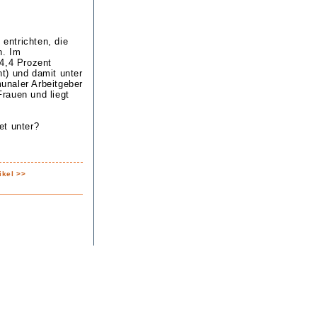
entrichten, die
n. Im
 4,4 Prozent
nt) und damit unter
unaler Arbeitgeber
rauen und liegt
et unter?
ikel >>