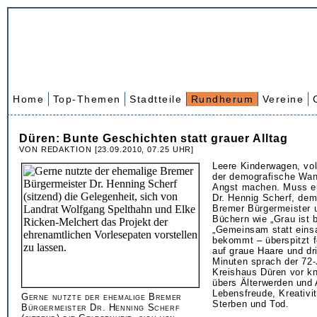
Home
Top-Themen
Stadtteile
Rundherum
Vereine
Düren: Bunte Geschichten statt grauer Alltag
VON REDAKTION [23.09.2010, 07.25 UHR]
Leere Kinderwagen, vol
der demografische Wan
Angst machen. Muss er
Dr. Hennig Scherf, de
Bremer Bürgermeister 
Büchern wie „Grau ist 
„Gemeinsam statt einsa
bekommt – überspitzt fo
auf graue Haare und dr
Minuten sprach der 72-
Kreishaus Düren vor k
übers Älterwerden und 
Lebensfreude, Kreativi
Gerne nutzte der ehemalige Bremer
Sterben und Tod.
Bürgermeister Dr. Henning Scherf