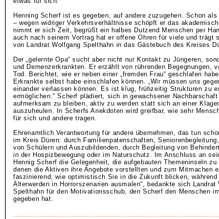
etwas für sich.“
Henning Scherf ist es gegeben, auf andere zuzugehen. Schon als e
– wegen widriger Verkehrsverhältnisse schöpft er das akademische
nimmt er sich Zeit, begrüßt ein halbes Dutzend Menschen per Ha
auch nach seinem Vortrag hat er offene Ohren für viele und trägt 
von Landrat Wolfgang Spelthahn in das Gästebuch des Kreises Dü
Der „gelernte Opa“ sucht aber nicht nur Kontakt zu Jüngeren, son
und Demenzerkrankten. Er erzählt von rührenden Begegnungen, v
Tod. Berichtet, wie er neben einer „fremden Frau“ geschlafen habe
Erkrankte selbst habe einschlafen können. „Wir müssen uns gegen
einander verlassen können. Es ist klug, frühzeitig Strukturen zu e
ermöglichen.“ Scherf plädiert, sich in gewachsener Nachbarscha
aufmerksam zu bleiben, aktiv zu werden statt sich an einer Klag
auszuheulen. In Scherfs Anekdoten wird greifbar, wie sehr Mensc
für sich und andere tragen.
Ehrenamtlich Verantwortung für andere übernehmen, das tun sch
im Kreis Düren: durch Familienpatenschaften, Seniorenbegleitung
von Schülern und Auszubildenden, durch Begleitung von Behinde
in der Hospizbewegung oder im Naturschutz. Im Anschluss an sei
Hennig Scherf die Gelegenheit, die aufgebauten Themeninseln zu
denen die Aktiven ihre Angebote vorstellten und zum Mitmachen ei
faszinierend, wie optimistisch Sie in die Zukunft blicken, währen
Älterwerden in Horrorszenarien ausmalen“, bedankte sich Landrat
Spelthahn für den Motivationsschub, den Scherf den Menschen im
gegeben hat.