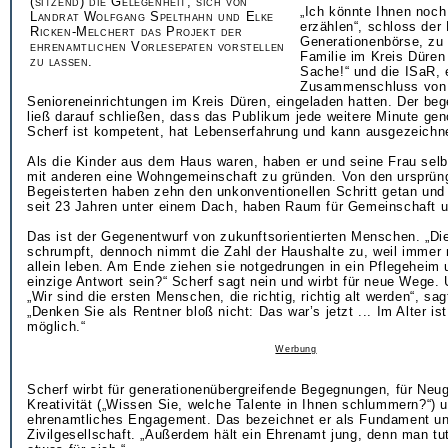
(sitzend) die Gelegenheit, sich von
„Ich könnte Ihnen noch
Landrat Wolfgang Spelthahn und Elke
erzählen“, schloss der 
Ricken-Melchert das Projekt der
Generationenbörse, zu d
ehrenamtlichen Vorlesepaten vorstellen
Familie im Kreis Düren
zu lassen.
Sache!“ und die ISaR, 
Zusammenschluss von 
Senioreneinrichtungen im Kreis Düren, eingeladen hatten. Der beg
ließ darauf schließen, dass das Publikum jede weitere Minute ge
Scherf ist kompetent, hat Lebenserfahrung und kann ausgezeichne
Als die Kinder aus dem Haus waren, haben er und seine Frau selb
mit anderen eine Wohngemeinschaft zu gründen. Von den ursprüng
Begeisterten haben zehn den unkonventionellen Schritt getan un
seit 23 Jahren unter einem Dach, haben Raum für Gemeinschaft u
Das ist der Gegenentwurf von zukunftsorientierten Menschen. „Di
schrumpft, dennoch nimmt die Zahl der Haushalte zu, weil imme
allein leben. Am Ende ziehen sie notgedrungen in ein Pflegeheim 
einzige Antwort sein?“ Scherf sagt nein und wirbt für neue Wege. 
„Wir sind die ersten Menschen, die richtig, richtig alt werden“, sag
„Denken Sie als Rentner bloß nicht: Das war’s jetzt ... Im Alter is
möglich.“
Werbung
Scherf wirbt für generationenübergreifende Begegnungen, für Neugi
Kreativität („Wissen Sie, welche Talente in Ihnen schlummern?“) u
ehrenamtliches Engagement. Das bezeichnet er als Fundament un
Zivilgesellschaft. „Außerdem hält ein Ehrenamt jung, denn man t