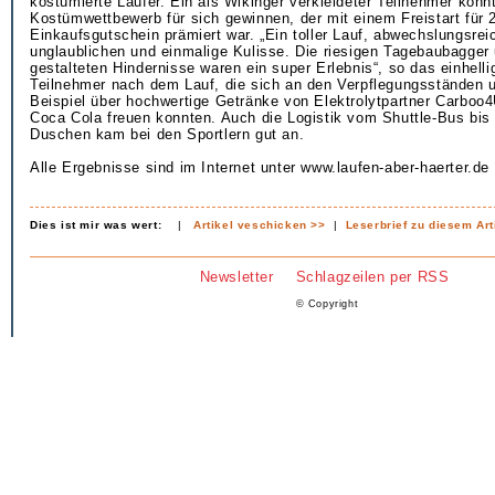
kostümierte Läufer. Ein als Wikinger verkleideter Teilnehmer konn
Kostümwettbewerb für sich gewinnen, der mit einem Freistart für
Einkaufsgutschein prämiert war. „Ein toller Lauf, abwechslungsrei
unglaublichen und einmalige Kulisse. Die riesigen Tagebaubagger
gestalteten Hindernisse waren ein super Erlebnis“, so das einhell
Teilnehmer nach dem Lauf, die sich an den Verpflegungsständen 
Beispiel über hochwertige Getränke von Elektrolytpartner Carboo4
Coca Cola freuen konnten. Auch die Logistik vom Shuttle-Bus bis
Duschen kam bei den Sportlern gut an.
Alle Ergebnisse sind im Internet unter www.laufen-aber-haerter.de 
Dies ist mir was wert:
|
Artikel veschicken >>
|
Leserbrief zu diesem Art
Newsletter
Schlagzeilen per RSS
© Copyright