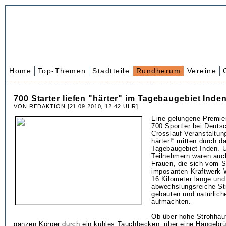
Home
Top-Themen
Stadtteile
Rundherum
Vereine
700 Starter liefen "härter" im Tagebaugebiet Inde
VON REDAKTION [21.09.2010, 12.42 UHR]
Eine gelungene Premier
700 Sportler bei Deuts
Crosslauf-Veranstaltun
härter!“ mitten durch 
Tagebaugebiet Inden. 
Teilnehmern waren auc
Frauen, die sich vom S
imposanten Kraftwerk W
16 Kilometer lange und
abwechslungsreiche St
gebauten und natürlich
aufmachten.
Ob über hohe Strohhau
ganzen Körper durch ein kühles Tauchbecken, über eine Hängebrü