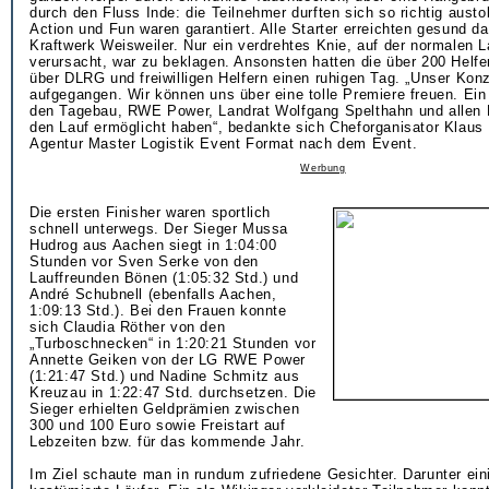
durch den Fluss Inde: die Teilnehmer durften sich so richtig aus
Action und Fun waren garantiert. Alle Starter erreichten gesund d
Kraftwerk Weisweiler. Nur ein verdrehtes Knie, auf der normalen 
verursacht, war zu beklagen. Ansonsten hatten die über 200 Helfe
über DLRG und freiwilligen Helfern einen ruhigen Tag. „Unser Konze
aufgegangen. Wir können uns über eine tolle Premiere freuen. Ei
den Tagebau, RWE Power, Landrat Wolfgang Spelthahn und allen Be
den Lauf ermöglicht haben“, bedankte sich Cheforganisator Klaus
Agentur Master Logistik Event Format nach dem Event.
Werbung
Die ersten Finisher waren sportlich
schnell unterwegs. Der Sieger Mussa
Hudrog aus Aachen siegt in 1:04:00
Stunden vor Sven Serke von den
Lauffreunden Bönen (1:05:32 Std.) und
André Schubnell (ebenfalls Aachen,
1:09:13 Std.). Bei den Frauen konnte
sich Claudia Röther von den
„Turboschnecken“ in 1:20:21 Stunden vor
Annette Geiken von der LG RWE Power
(1:21:47 Std.) und Nadine Schmitz aus
Kreuzau in 1:22:47 Std. durchsetzen. Die
Sieger erhielten Geldprämien zwischen
300 und 100 Euro sowie Freistart auf
Lebzeiten bzw. für das kommende Jahr.
Im Ziel schaute man in rundum zufriedene Gesichter. Darunter ein