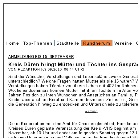
Home
Top-Themen
Stadtteile
Rundherum
Vereine
ANMELDUNG BIS 15. SEPTEMBER
Kreis Düren bringt Mütter und Töchter ins Gespr
VON REDAKTION [09.09.2010, 06.44 UHR]
Sind die Wünsche, Vorstellungen und Lebenspläne zweier Generat
unterschiedlich? Welche Fragen hatten Mütter als sie 15 waren? 
Vorstellungen haben Töchter von ihrem Leben mit 40? Im Rahmen
Wochenendseminars können Mütter mit ihren Töchtern im Alter vo
Jahren Position zu ihren Wünschen und Ansprüchen an Familie, Pa
Kinder aber auch an Beruf und Karriere beziehen. Ziel ist es, Ge
die Generation hinweg zu entdecken und Unterschiede zu toleriere
Werbung
Die in Kooperation mit dem Amt für Chancengleichheit, Familie u
Kreises Düren geplante Veranstaltung der Kreis -VHS beginnt am
November, ab 10 Uhr und endet am folgenden Sonntag gegen 13 U
inklusive Unterbringung und Vollpension in der Familienferienstätt