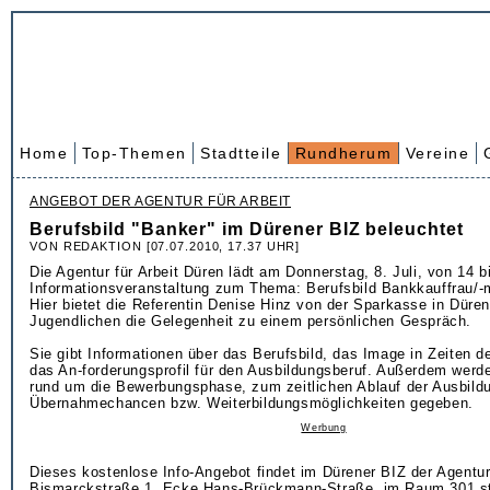
Home
Top-Themen
Stadtteile
Rundherum
Vereine
ANGEBOT DER AGENTUR FÜR ARBEIT
Berufsbild "Banker" im Dürener BIZ beleuchtet
VON REDAKTION [07.07.2010, 17.37 UHR]
Die Agentur für Arbeit Düren lädt am Donnerstag, 8. Juli, von 14 b
Informationsveranstaltung zum Thema: Berufsbild Bankkauffrau/-
Hier bietet die Referentin Denise Hinz von der Sparkasse in Düren
Jugendlichen die Gelegenheit zu einem persönlichen Gespräch.
Sie gibt Informationen über das Berufsbild, das Image in Zeiten d
das An-forderungsprofil für den Ausbildungsberuf. Außerdem werd
rund um die Bewerbungsphase, zum zeitlichen Ablauf der Ausbild
Übernahmechancen bzw. Weiterbildungsmöglichkeiten gegeben.
Werbung
Dieses kostenlose Info-Angebot findet im Dürener BIZ der Agentur
Bismarckstraße 1, Ecke Hans-Brückmann-Straße, im Raum 301 st