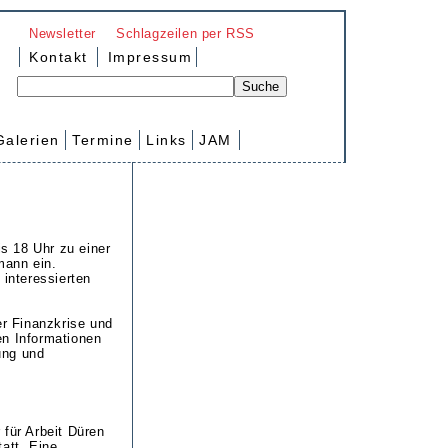
Newsletter
Schlagzeilen per RSS
Kontakt
Impressum
Galerien
Termine
Links
JAM
is 18 Uhr zu einer
mann ein.
 interessierten
er Finanzkrise und
en Informationen
ung und
 für Arbeit Düren
att. Eine