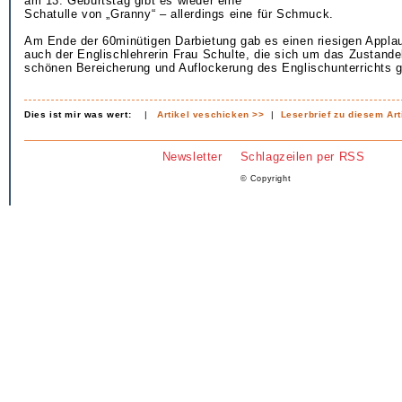
am 13. Geburtstag gibt es wieder eine
Schatulle von „Granny“ – allerdings eine für Schmuck.
Am Ende der 60minütigen Darbietung gab es einen riesigen Appla
auch der Englischlehrerin Frau Schulte, die sich um das Zustan
schönen Bereicherung und Auflockerung des Englischunterrichts 
Dies ist mir was wert:
|
Artikel veschicken >>
|
Leserbrief zu diesem Art
Newsletter
Schlagzeilen per RSS
© Copyright