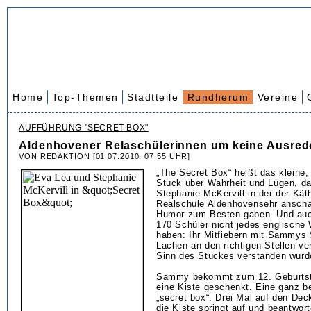
Home
Top-Themen
Stadtteile
Rundherum
Vereine
AUFFÜHRUNG "SECRET BOX"
Aldenhovener Relaschülerinnen um keine Ausred
VON REDAKTION [01.07.2010, 07.55 UHR]
„The Secret Box“ heißt das kleine,
Stück über Wahrheit und Lügen, d
Stephanie McKervill in der der Käth
Realschule Aldenhovensehr anschau
Humor zum Besten gaben. Und auc
170 Schüler nicht jedes englische
haben: Ihr Mitfiebern mit Sammys
Lachen an den richtigen Stellen ver
Sinn des Stückes verstanden wurd
Sammy bekommt zum 12. Geburtst
eine Kiste geschenkt. Eine ganz b
„secret box“: Drei Mal auf den Dec
die Kiste springt auf und beantwo