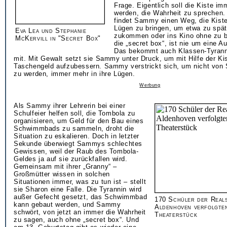
Frage. Eigentlich soll die Kiste i
werden, die Wahrheit zu sprechen.
findet Sammy einen Weg, die Kis
Lügen zu bringen, um etwa zu spät
Eva Lea und Stephanie
zukommen oder ins Kino ohne zu 
McKervill in "Secret Box"
die „secret box“, ist nie um eine A
Das bekommt auch Klassen-Tyrann
mit. Mit Gewalt setzt sie Sammy unter Druck, um mit Hilfe der Kis
Taschengeld aufzubessern. Sammy verstrickt sich, um nicht von 
zu werden, immer mehr in ihre Lügen.
Werbung
Als Sammy ihrer Lehrerin bei einer
Schulfeier helfen soll, die Tombola zu
organisieren, um Geld für den Bau eines
Schwimmbads zu sammeln, droht die
Situation zu eskalieren. Doch in letzter
Sekunde überwiegt Sammys schlechtes
Gewissen, weil der Raub des Tombola-
Geldes ja auf sie zurückfallen wird.
Gemeinsam mit ihrer „Granny“ –
Großmütter wissen in solchen
Situationen immer, was zu tun ist – stellt
sie Sharon eine Falle. Die Tyrannin wird
außer Gefecht gesetzt, das Schwimmbad
170 Schüler der Real
kann gebaut werden, und Sammy
Aldenhoven verfolgten
schwört, von jetzt an immer die Wahrheit
Theaterstück
zu sagen, auch ohne „secret box“. Und