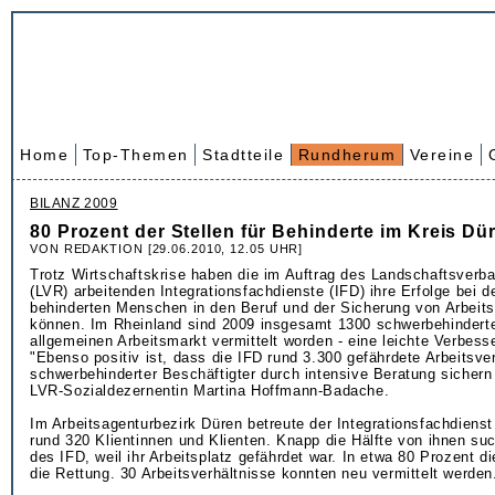
Home
Top-Themen
Stadtteile
Rundherum
Vereine
BILANZ 2009
80 Prozent der Stellen für Behinderte im Kreis Dü
VON REDAKTION [29.06.2010, 12.05 UHR]
Trotz Wirtschaftskrise haben die im Auftrag des Landschaftsverb
(LVR) arbeitenden Integrationsfachdienste (IFD) ihre Erfolge bei d
behinderten Menschen in den Beruf und der Sicherung von Arbeits
können. Im Rheinland sind 2009 insgesamt 1300 schwerbehindert
allgemeinen Arbeitsmarkt vermittelt worden - eine leichte Verbess
"Ebenso positiv ist, dass die IFD rund 3.300 gefährdete Arbeitsve
schwerbehinderter Beschäftigter durch intensive Beratung sichern
LVR-Sozialdezernentin Martina Hoffmann-Badache.
Im Arbeitsagenturbezirk Düren betreute der Integrationsfachdiens
rund 320 Klientinnen und Klienten. Knapp die Hälfte von ihnen su
des IFD, weil ihr Arbeitsplatz gefährdet war. In etwa 80 Prozent di
die Rettung. 30 Arbeitsverhältnisse konnten neu vermittelt werden