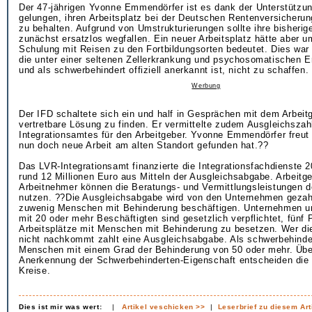
Der 47-jährigen Yvonne Emmendörfer ist es dank der Unterstützu
gelungen, ihren Arbeitsplatz bei der Deutschen Rentenversicheru
zu behalten. Aufgrund von Umstrukturierungen sollte ihre bisherige
zunächst ersatzlos wegfallen. Ein neuer Arbeitsplatz hätte aber 
Schulung mit Reisen zu den Fortbildungsorten bedeutet. Dies war 
die unter einer seltenen Zellerkrankung und psychosomatischen E
und als schwerbehindert offiziell anerkannt ist, nicht zu schaffen.
Werbung
Der IFD schaltete sich ein und half in Gesprächen mit dem Arbeitge
vertretbare Lösung zu finden. Er vermittelte zudem Ausgleichsza
Integrationsamtes für den Arbeitgeber. Yvonne Emmendörfer freut 
nun doch neue Arbeit am alten Standort gefunden hat.??
Das LVR-Integrationsamt finanzierte die Integrationsfachdienste 20
rund 12 Millionen Euro aus Mitteln der Ausgleichsabgabe. Arbeitg
Arbeitnehmer können die Beratungs- und Vermittlungsleistungen 
nutzen. ??Die Ausgleichsabgabe wird von den Unternehmen gezahl
zuwenig Menschen mit Behinderung beschäftigen. Unternehmen u
mit 20 oder mehr Beschäftigten sind gesetzlich verpflichtet, fünf 
Arbeitsplätze mit Menschen mit Behinderung zu besetzen. Wer die
nicht nachkommt zahlt eine Ausgleichsabgabe. Als schwerbehinde
Menschen mit einem Grad der Behinderung von 50 oder mehr. Über
Anerkennung der Schwerbehinderten-Eigenschaft entscheiden die
Kreise.
Dies ist mir was wert:
|
Artikel veschicken >>
|
Leserbrief zu diesem Art