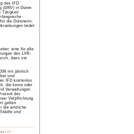
ng des IFD
ng (DRV) in Düren
 Tätigkeit
umfangreiche
für die Dürenerin,
rkrankungen leidet
ber, eine für alle
hlungen des LVR-
sich, dass sie
09 mit jährlich
eber und
des IFD kostenlos
t, die keine oder
nd Verwaltungen
Prozent der
ser Verpflichtung
rt gelten
 die amtliche
 Städte und
ikel >>