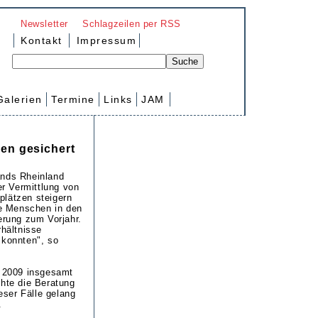
Newsletter
Schlagzeilen per RSS
Kontakt
Impressum
Galerien
Termine
Links
JAM
ren gesichert
ands Rheinland
er Vermittlung von
plätzen steigern
e Menschen in den
erung zum Vorjahr.
rhältnisse
 konnten", so
t 2009 insgesamt
chte die Beratung
eser Fälle gelang
.